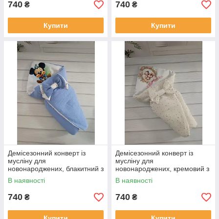
740
740
₴
₴
Купити
Купити
Демісезонний конверт із
Демісезонний конверт із
мусліну для
мусліну для
новонароджених, блакитний з
новонароджених, кремовий з
принтом Міккі Маус
принтом ведмежатко малюк
В наявності
В наявності
740
740
₴
₴
Купити
Купити