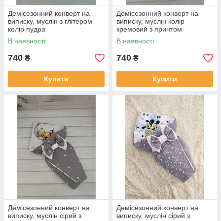
Демісезонний конверт на
Демісезонний конверт на
виписку, муслін з глітером
виписку, муслін колір
колір пудра
кремовий з принтом
В наявності
В наявності
740
740
₴
₴
Купити
Купити
Демісезонний конверт на
Демісезонний конверт на
виписку, муслін сірий з
виписку, муслін сірий з