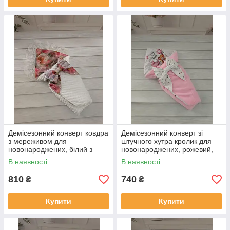
Демісезонний конверт ковдра
Демісезонний конверт зі
з мереживом для
штучного хутра кролик для
новонароджених, білий з
новонароджених, рожевий,
принтом півоніі
принт ведмедик з кульками
В наявності
В наявності
810
740
₴
₴
Купити
Купити