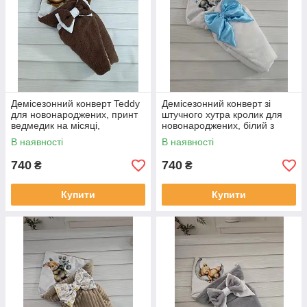
Демісезонний конверт Teddy
Демісезонний конверт зі
для новонароджених, принт
штучного хутра кролик для
ведмедик на місяці,
новонароджених, білий з
коричневий
блакитним, принт ведмедик з
В наявності
В наявності
кульками
740
740
₴
₴
Купити
Купити