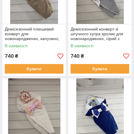
Демісезонний плюшевий
Демісезонний конверт зі
конверт для
штучного хутра кролик для
новонароджених, капучино,
новонароджених, сірий з
принт зайчик з квітами
принтом ведмедик на місяці
В наявності
В наявності
740
740
₴
₴
Купити
Купити