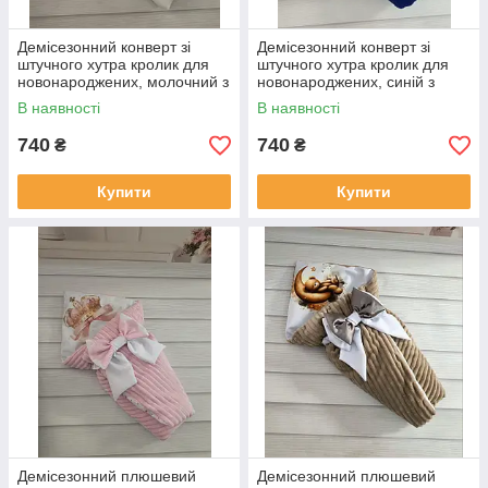
Демісезонний конверт зі
Демісезонний конверт зі
штучного хутра кролик для
штучного хутра кролик для
новонароджених, молочний з
новонароджених, синій з
принтом ведмежатко
принтом ведмедик Boy
В наявності
В наявності
740
740
₴
₴
Купити
Купити
Демісезонний плюшевий
Демісезонний плюшевий