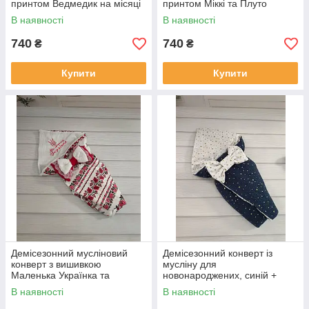
принтом Ведмедик на місяці
принтом Міккі та Плуто
В наявності
В наявності
740
740
₴
₴
Купити
Купити
Демісезонний мусліновий
Демісезонний конверт із
конверт з вишивкою
мусліну для
Маленька Українка та
новонароджених, синій +
принтом вишиванка для
принт зірочки
В наявності
В наявності
новонародженої дівчинки