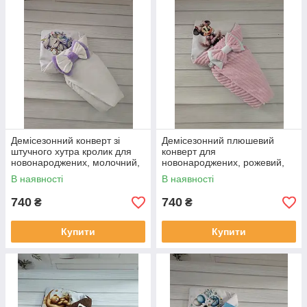
Демісезонний конверт зі
Демісезонний плюшевий
штучного хутра кролик для
конверт для
новонароджених, молочний,
новонароджених, рожевий,
принт єдиноріг
принт Minni
В наявності
В наявності
740
740
₴
₴
Купити
Купити