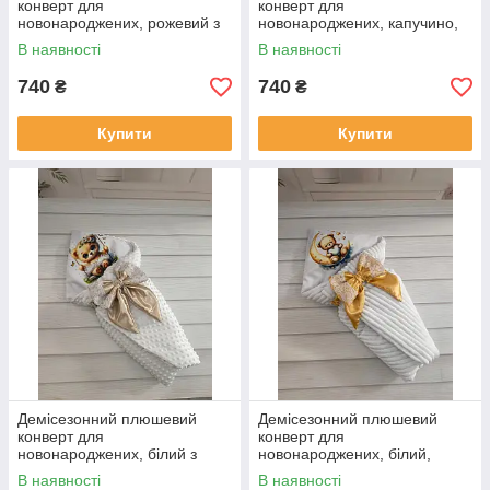
конверт для
конверт для
новонароджених, рожевий з
новонароджених, капучино,
принтом корона
принт ведмедик на місяці
В наявності
В наявності
740
740
₴
₴
Купити
Купити
Демісезонний плюшевий
Демісезонний плюшевий
конверт для
конверт для
новонароджених, білий з
новонароджених, білий,
принтом Мішутка на гойдалці
принт ведмедик на місяці
В наявності
В наявності