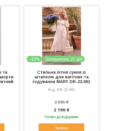
–15%
Залишилось 22 дні
х та
Стильна літня сукня зі
 шорти
штапелю для вагітних та
китний
годування MARY DR-22.061
DR-22.061
2 565 ₴
2 190 ₴
Готово до відправки
Купити