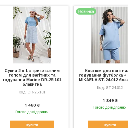
Новинка
Сукня 2 в 1 з трикотажним
Костюм для вагітни
топом для вагітних та
годування футболка +
годування Marine DR-25.101
MIKAELA ST-24.012 бла
блакитна
ST-24.012
DR-25.101
1 849 ₴
1 460 ₴
Готово до відправки
Готово до відправки
Купити
Купити