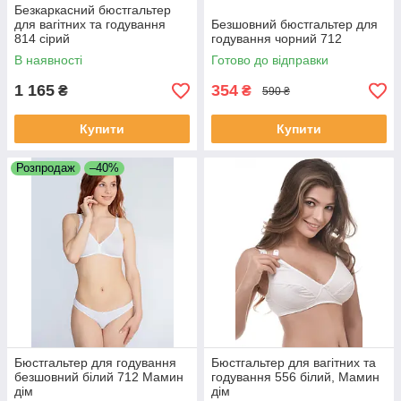
Безкаркасний бюстгальтер
для вагітних та годування
Безшовний бюстгальтер для
814 сірий
годування чорний 712
В наявності
Готово до відправки
1 165
354
₴
₴
590 ₴
Купити
Купити
Розпродаж
–40%
Бюстгальтер для годування
Бюстгальтер для вагітних та
безшовний білий 712 Мамин
годування 556 білий, Мамин
дім
дім