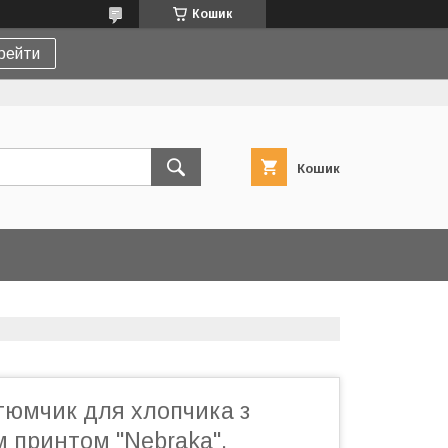
Кошик
рейти
Кошик
тюмчик для хлопчика з
 принтом "Nebraka",