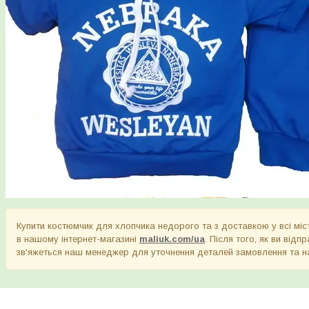
Купити костюмчик для хлопчика недорого та з доставкою у всі мі
в нашому інтернет-магазині
maliuk.com/ua
. Після того, як ви від
зв'яжеться наш менеджер для уточнення деталей замовлення та на