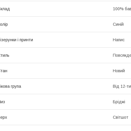
Склад
100% ба
олір
Синій
ізерунки і принти
Напис
тиль
Повсякд
Стан
Новий
ікова група
Від 12-ти
Низ
Бріджі
ерх
Світшот