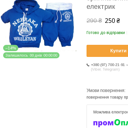
електрик
250 ₴
290 ₴
Готово до відправки
–14%
Купити
Залишилось
0
0
днів
0
0
0
0
0
0
+380 (97) 700-21-91
(Viber, Telegram)
повернення товару п