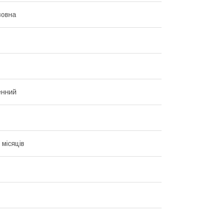
вовна
енний
 місяців