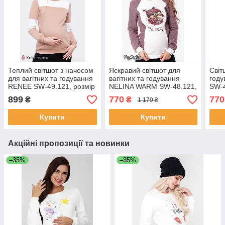
Теплий світшот з начосом
Яскравий світшот для
Світ
для вагітних та годування
вагітних та годування
год
RENEE SW-49.121, розмір
NELINA WARM SW-48.121,
SW-4
XS
з трикотажу з начосом,
начо
899
770
770
₴
₴
1 179 ₴
розмір L
Купити
Купити
Акційні пропозиції та новинки
–35%
–35%