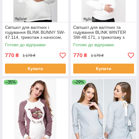
Світшот для вагітних і
Світшот для вагітних та
годування BLINK BUNNY SW-
годування BLINK WINTER
47.114, трикотаж з начосом,
SW-48.171, з трикотажу з
молочний
начосом, молочний L
Готово до відправки
Готово до відправки
770
770
₴
₴
1 179 ₴
1 179 ₴
Купити
Купити
–35%
–29%