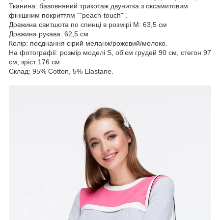
Тканина: бавовняний трикотаж двунитка з оксамитовим
фінішним покриттям ""peach-touch"".
Довжина свитшота по спинці в розмірі М: 63,5 см
Довжина рукава: 62,5 см
Колір: поєднання сірий меланж/рожевий/молоко.
На фотографії: розмір моделі S, об'єм грудей 90 см, стегон 97
см, зріст 176 см
Склад: 95% Cotton, 5% Elastane.