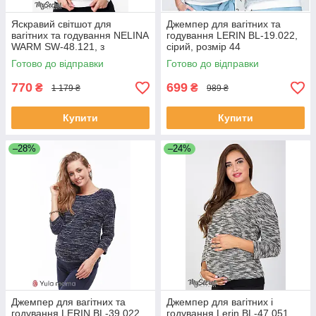
Яскравий світшот для
Джемпер для вагітних та
вагітних та годування NELINA
годування LERIN BL-19.022,
WARM SW-48.121, з
сірий, розмір 44
трикотажу з начосом, розмір
Готово до відправки
Готово до відправки
L
770
699
₴
₴
1 179 ₴
989 ₴
Купити
Купити
–28%
–24%
Джемпер для вагітних та
Джемпер для вагітних і
годування LERIN BL-39.022
годування Lerin BL-47.051,