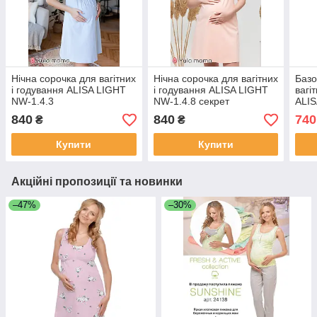
Нічна сорочка для вагітних
Нічна сорочка для вагітних
Базо
і годування ALISA LIGHT
і годування ALISA LIGHT
вагі
NW-1.4.3
NW-1.4.8 секрет
ALIS
годування на запах
розм
840
840
740
₴
₴
Купити
Купити
Акційні пропозиції та новинки
–47%
–30%