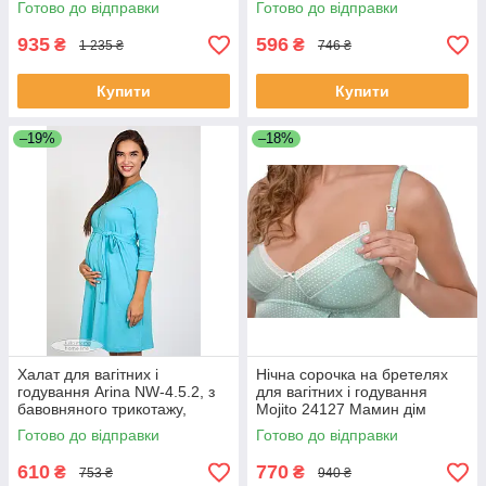
Готово до відправки
Готово до відправки
935
596
₴
₴
1 235 ₴
746 ₴
Купити
Купити
–19%
–18%
Халат для вагітних і
Нічна сорочка на бретелях
годування Arina NW-4.5.2, з
для вагітних і годування
бавовняного трикотажу,
Mojito 24127 Мамин дім
блакитний, розмір 44
Готово до відправки
Готово до відправки
610
770
₴
₴
753 ₴
940 ₴