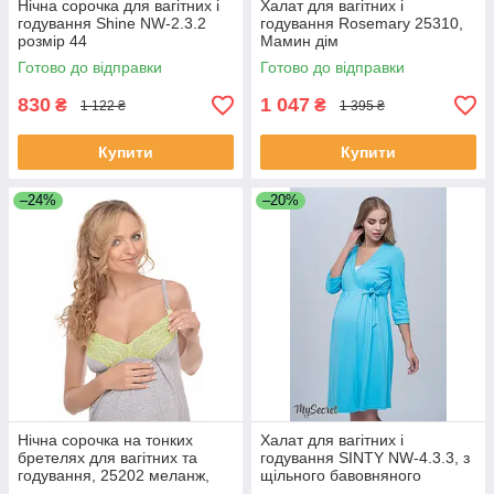
Нічна сорочка для вагітних і
Халат для вагітних і
годування Shine NW-2.3.2
годування Rosemary 25310,
розмір 44
Мамин дім
Готово до відправки
Готово до відправки
830
1 047
₴
₴
1 122 ₴
1 395 ₴
Купити
Купити
–24%
–20%
Нічна сорочка на тонких
Халат для вагітних і
бретелях для вагітних та
годування SINTY NW-4.3.3, з
годування, 25202 меланж,
щільного бавовняного
Мамин дім
трикотажу, блакитний