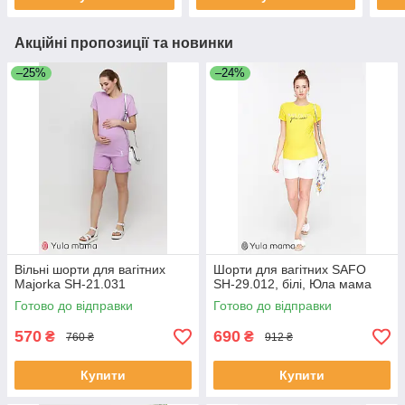
Акційні пропозиції та новинки
–25%
–24%
Вільні шорти для вагітних
Шорти для вагітних SAFO
Majorka SH-21.031
SH-29.012, білі, Юла мама
Готово до відправки
Готово до відправки
570
690
₴
₴
760 ₴
912 ₴
Купити
Купити