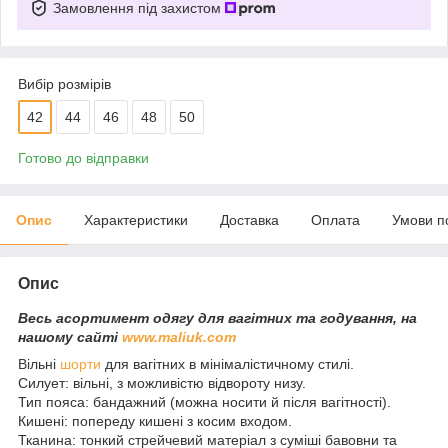
Замовлення під захистом
Вибір розмірів
42
44
46
48
50
Готово до відправки
Опис
Характеристики
Доставка
Оплата
Умови п
Опис
Весь асортимент одягу для вагітних та годування, на
нашому сайті
www.maliuk.com
Вільні
шорти
для вагітних в мінімалістичному стилі.
Силует: вільні, з можливістю відвороту низу.
Тип пояса: бандажний (можна носити й після вагітності).
Кишені: попереду кишені з косим входом.
Тканина: тонкий стрейчевий матеріал з суміші бавовни та