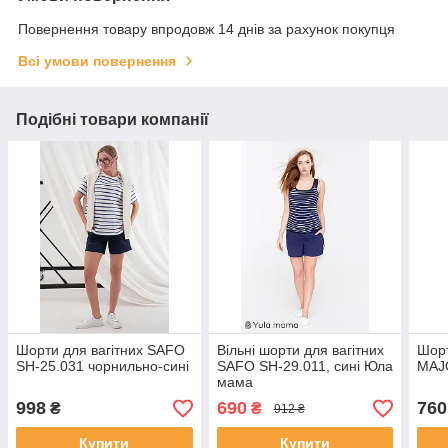
Повернення товару впродовж 14 днів за рахунок покупця
Всі умови повернення
Подібні товари компанії
Шорти для вагітних SAFO
Вільні шорти для вагітних
Шорт
SH-25.031 чорнильно-сині
SAFO SH-29.011, сині Юла
MAJO
мама
998
690
760
₴
₴
912 ₴
Купити
Купити