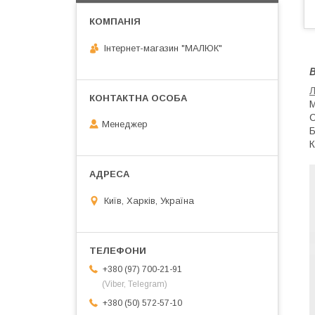
Інтернет-магазин "МАЛЮК"
В
Л
М
С
Менеджер
Б
К
Київ, Харків, Україна
+380 (97) 700-21-91
(Viber, Telegram)
+380 (50) 572-57-10