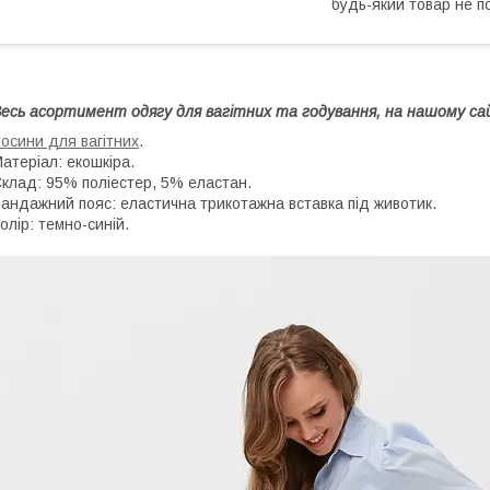
будь-який товар не п
есь асортимент одягу для вагітних та годування, на нашому с
осини для вагітних
.
атеріал: екошкіра.
клад: 95% поліестер, 5% еластан.
андажний пояс: еластична трикотажна вставка під животик.
олір: темно-синій.