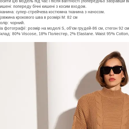
осити цю модель під час і після вагітності (попередньо забравши в
ишені: попереду бічні кишені з косим входом.
канина: супер-стрейчева костюмна тканина з начосом.
овжина крокового шва в розмірі М: 82 см
олір: чорний.
а фотографії: розмір на моделі S, об'єм грудей-86 см, стегон 92 см
клад: 80% Viscose, 18% Поліестер, 2% Elastane. Waist 95% Cotton,