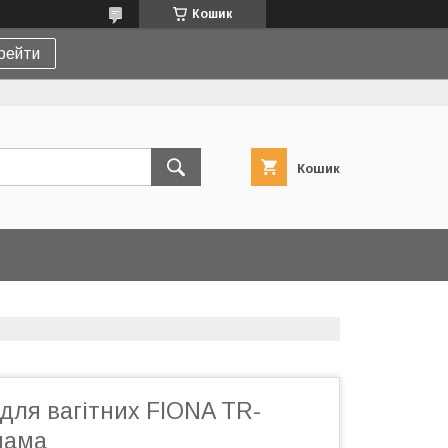
Кошик
рейти
Кошик
для вагітних FIONA TR-
мама