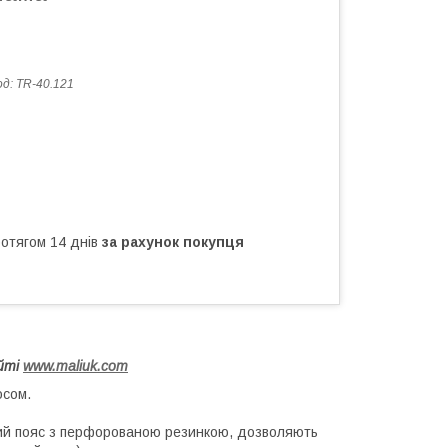
од:
TR-40.121
ротягом 14 днів
за рахунок покупця
айті
www.maliuk.com
осом.
ний пояс з перфорованою резинкою, дозволяють