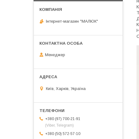
н
К
Т
Д
Інтернет-магазин "МАЛЮК"
К
Н
С
Менеджер
Київ, Харків, Україна
+380 (97) 700-21-91
(Viber, Telegram)
+380 (50) 572-57-10