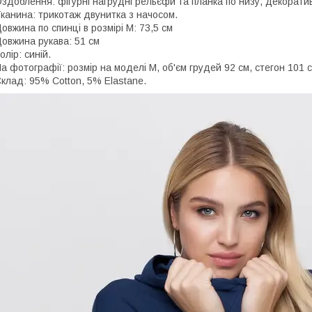
здоблення: фігурні нагрудні рельєфи та планка по низу, декоратив
канина: трикотаж двунитка з начосом.
овжина по спинці в розмірі М: 73,5 см
овжина рукава: 51 см
олір: синій.
а фотографії: розмір на моделі М, об'єм грудей 92 см, стегон 101 с
клад: 95% Cotton, 5% Elastane.