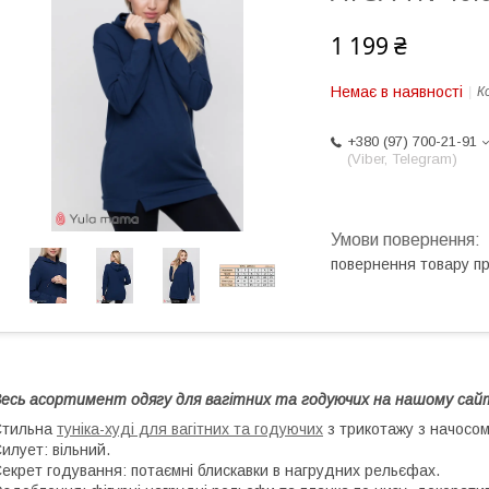
1 199 ₴
Немає в наявності
К
+380 (97) 700-21-91
(Viber, Telegram)
повернення товару п
есь асортимент одягу для вагітних та годуючих на нашому сай
Стильна
туніка-худі для вагітних та годуючих
з трикотажу з начосом
илует: вільний.
екрет годування: потаємні блискавки в нагрудних рельєфах.