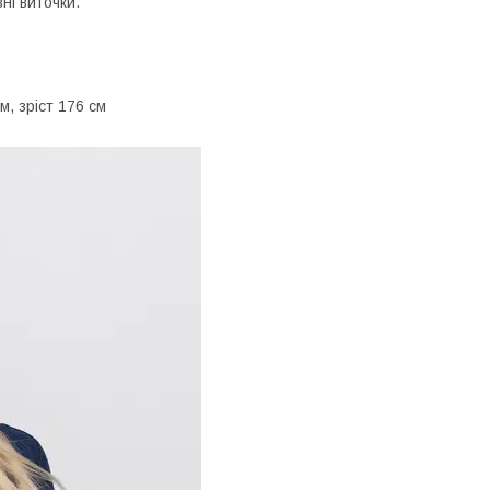
ні виточки.
м, зріст 176 см