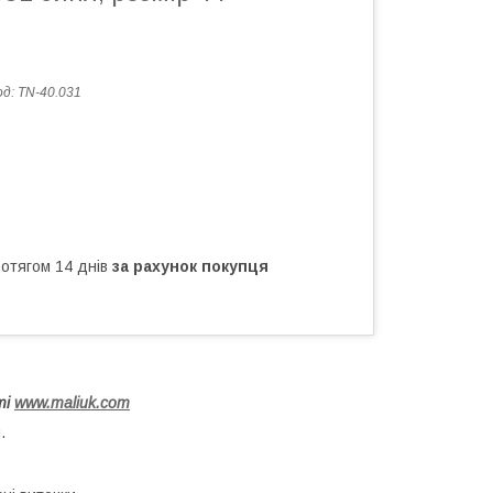
од:
TN-40.031
ротягом 14 днів
за рахунок покупця
ті
www.maliuk.com
.