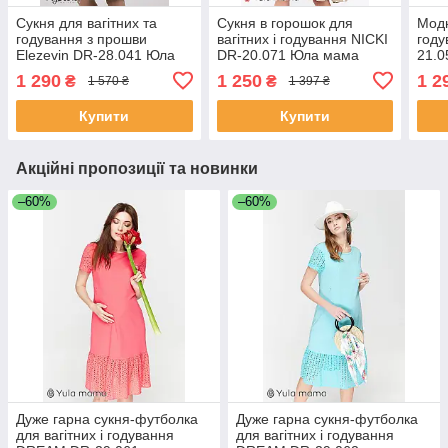
Сукня для вагітних та
Сукня в горошок для
Модн
годування з прошви
вагітних і годування NICKI
год
Elezevin DR-28.041 Юла
DR-20.071 Юла мама
21.0
мама, м'ята
1 290
1 250
1 2
₴
₴
1 570 ₴
1 397 ₴
Купити
Купити
Акційні пропозиції та новинки
–60%
–60%
Дуже гарна сукня-футболка
Дуже гарна сукня-футболка
для вагітних і годування
для вагітних і годування