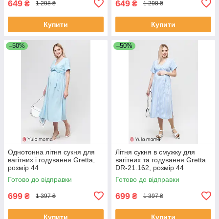
649
649
₴
₴
1 298 ₴
1 298 ₴
Купити
Купити
–50%
–50%
Однотонна літня сукня для
Літня сукня в смужку для
вагітних і годування Gretta,
вагітних та годування Gretta
розмір 44
DR-21.162, розмір 44
Готово до відправки
Готово до відправки
699
699
₴
₴
1 397 ₴
1 397 ₴
Купити
Купити