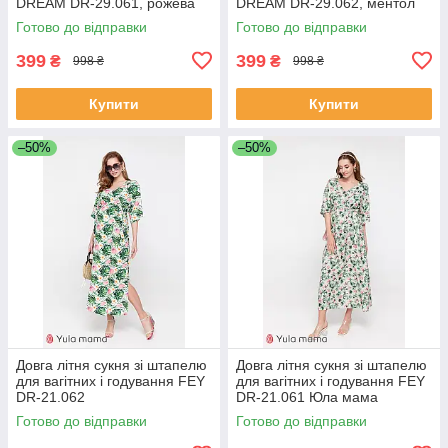
DREAM DR-29.061, рожева
DREAM DR-29.062, ментол
Готово до відправки
Готово до відправки
399
399
₴
₴
998 ₴
998 ₴
Купити
Купити
–50%
–50%
Довга літня сукня зі штапелю
Довга літня сукня зі штапелю
для вагітних і годування FEY
для вагітних і годування FEY
DR-21.062
DR-21.061 Юла мама
Готово до відправки
Готово до відправки