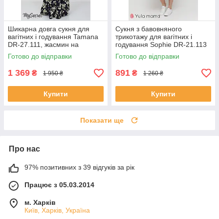
Шикарна довга сукня для
Сукня з бавовняного
вагітних і годування Tamana
трикотажу для вагітних і
DR-27.111, жасмин на
годування Sophie DR-21.113
синьому, розмір 46
синя
Готово до відправки
Готово до відправки
1 369
891
₴
₴
1 950 ₴
1 260 ₴
Купити
Купити
Показати ще
Про нас
97% позитивних з 39 відгуків за рік
Працює з 05.03.2014
м. Харків
Київ, Харків, Україна