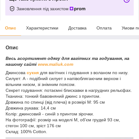
Замовлення під захистом
Опис
Характеристики
Доставка
Оплата
Умови п
Опис
Весь асортимент одягу для вагітних та годування, на
нашому сайті
www.maliuk.com
Джинсова
сукня
для вагітних і годування з воланом по низу.
Силует: А - подібний силует з напівоблягаючим верхом і
вільним низом, зі знімним поясом.
Секрет годування: потаємні блискавки в нагрудних рельєфах.
Тканина: тонкий бавовняний джинс з принтом.
Довжина по спинці (від плеча) в розмірі М: 95 см
Довжина рукава: 14,4 см
Колір: джинсовий - синій з принтом зірочки.
На фотографії: розмір на моделі М, об'єм грудей 93 см,
стегон 100 см, зріст 176 см
Склад: 100% Cotton.