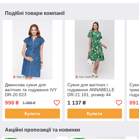
Подібні товари компанії
Джинсова сукня для
Сукня для вагітних і
Сукн
вагітних та годування IVY
годування ANNABELLE
трик
DR-20.023
DR-21.101, розмір 44
году
21.1
998
1 137
891
₴
₴
1 386 ₴
Купити
Купити
Акційні пропозиції та новинки