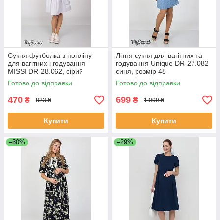
Сукня-футболка з попліну
Літня сукня для вагітних та
для вагітних і годування
годування Unique DR-27.082
MISSI DR-28.062, сірий
синя, розмір 48
меланж 48 розмір
Готово до відправки
Готово до відправки
470
699
₴
₴
823 ₴
1 099 ₴
Купити
Купити
–30%
–29%