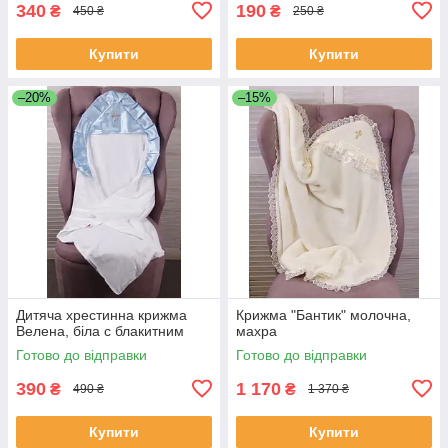
340
190
₴
₴
450 ₴
250 ₴
Купити
Купити
–20%
–15%
Дитяча хрестинна крижма
Крижма "Бантик" молочна,
Велена, біла с блакитним
махра
Готово до відправки
Готово до відправки
390
1 170
₴
₴
490 ₴
1 370 ₴
Купити
Купити