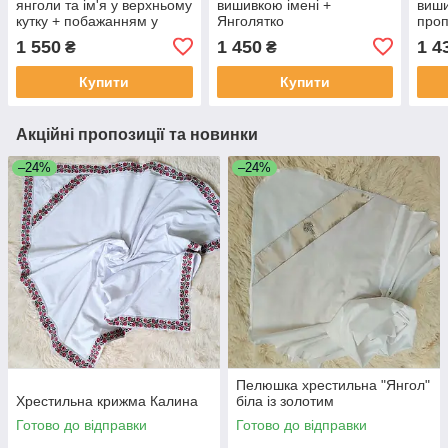
янголи та ім'я у верхньому
вишивкою імені +
виши
кутку + побажанням у
Янголятко
про
нижньому кутку, біла
1 550
1 450
1 4
₴
₴
Купити
Купити
Акційні пропозиції та новинки
–24%
–24%
Пелюшка хрестильна "Янгол"
Хрестильна крижма Калина
біла із золотим
Готово до відправки
Готово до відправки