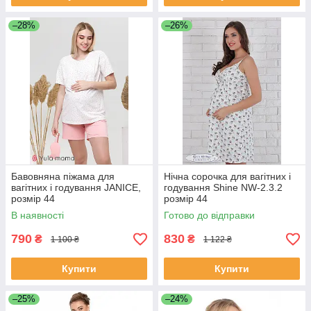
–28%
–26%
Бавовняна піжама для
Нічна сорочка для вагітних і
вагітних і годування JANICE,
годування Shine NW-2.3.2
розмір 44
розмір 44
В наявності
Готово до відправки
790
830
₴
₴
1 100 ₴
1 122 ₴
Купити
Купити
–25%
–24%