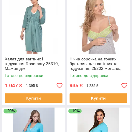
Халат для вагітних і
Нічна сорочка на тонких
годування Rosemary 25310,
бретелях для вагітних та
Мамин дім
годування, 25202 меланж,
Мамин дім
Готово до відправки
Готово до відправки
1 047
935
₴
₴
1 395 ₴
1 235 ₴
Купити
Купити
–20%
–19%