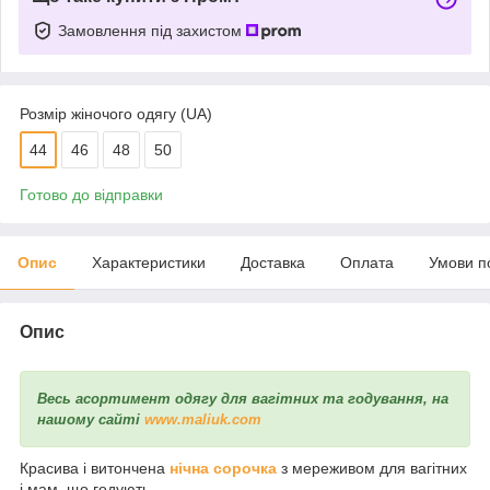
Замовлення під захистом
Розмір жіночого одягу (UA)
44
46
48
50
Готово до відправки
Опис
Характеристики
Доставка
Оплата
Умови п
Опис
Весь асортимент одягу для вагітних та годування, на
нашому сайті
www.maliuk.com
Красива і витончена
нічна сорочка
з мереживом для вагітних
і мам, що годують.