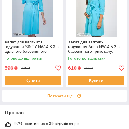
Халат для вагітних і
Халат для вагітних і
годування SINTY NW-4.3.3, з
годування Arina NW-4.5.2, з
щільного бавовняного
бавовняного трикотажу,
трикотажу, блакитний
блакитний, розмір 44
Готово до відправки
Готово до відправки
596
610
₴
₴
746 ₴
753 ₴
Купити
Купити
Показати ще
Про нас
97% позитивних з 39 відгуків за рік