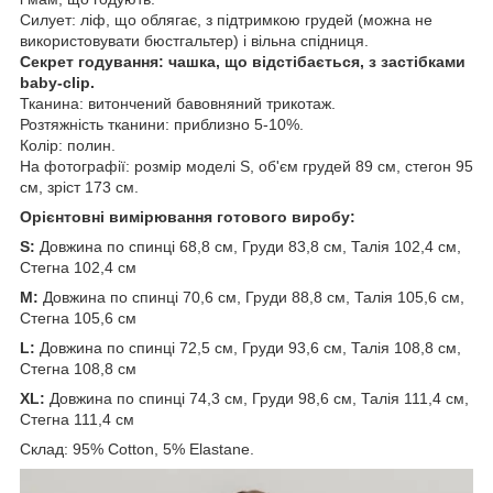
Силует: ліф, що облягає, з підтримкою грудей (можна не
використовувати бюстгальтер) і вільна спідниця.
Секрет годування: чашка, що відстібається, з застібками
baby-clip.
Тканина: витончений бавовняний трикотаж.
Розтяжність тканини: приблизно 5-10%.
Колір: полин.
На фотографії: розмір моделі S, об'єм грудей 89 см, стегон 95
см, зріст 173 см.
Орієнтовні вимірювання готового виробу:
S:
Довжина по спинці 68,8 см, Груди 83,8 см, Талія 102,4 см,
Стегна 102,4 см
M:
Довжина по спинці 70,6 см, Груди 88,8 см, Талія 105,6 см,
Стегна 105,6 см
L:
Довжина по спинці 72,5 см, Груди 93,6 см, Талія 108,8 см,
Стегна 108,8 см
XL:
Довжина по спинці 74,3 см, Груди 98,6 см, Талія 111,4 см,
Стегна 111,4 см
Склад: 95% Cotton, 5% Elastane.