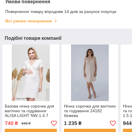
Умови повернення
Повернення товару впродовж 14 днів за рахунок покупця
Всі умови повернення
Подібні товари компанії
Базова нічна сорочка для
Нічна сорочка для вагітних
Нічн
вагітних та годування
та годування 24182
та г
ALISA LIGHT NW-1.4.7
бежева
1.5.
розмір S
740
1 235
944
₴
₴
840 ₴