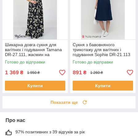
Шикарна довга сукня для
Сукня з бавовняного
вагітних і годування Tamana
трикотажу для вагітних і
DR-27.111, жасмин на
годування Sophie DR-21.113
синьому, розмір 46
синя
Готово до відправки
Готово до відправки
1 369
891
₴
₴
1 950 ₴
1 260 ₴
Купити
Купити
Показати ще
Про нас
97% позитивних з 39 відгуків за рік