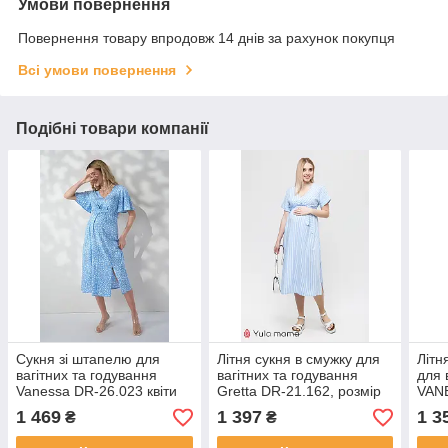
Умови повернення
Повернення товару впродовж 14 днів за рахунок покупця
Всі умови повернення
Подібні товари компанії
Сукня зі штапелю для
Літня сукня в смужку для
Літн
вагітних та годування
вагітних та годування
для 
Vanessa DR-26.023 квіти
Gretta DR-21.162, розмір
VAN
на блакитному тлі
44
рож
1 469
1 397
1 3
₴
₴