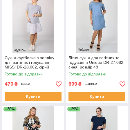
Сукня-футболка з попліну
Літня сукня для вагітних та
для вагітних і годування
годування Unique DR-27.082
MISSI DR-28.062, сірий
синя, розмір 48
меланж 48 розмір
Готово до відправки
Готово до відправки
470
699
₴
₴
823 ₴
1 099 ₴
Купити
Купити
–30%
–29%