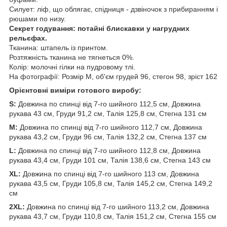
Силует: ліф, що облягає, спідниця - дзвіночок з прибиранням і
рюшами по низу.
Секрет годування: потайні блискавки у нагрудних
рельєфах.
Тканина: штапель із принтом.
Розтяжність тканина не тягнеться 0%.
Колір: молочні гілки на пудровому тлі.
На фотографії: Розмір М, об'єм грудей 96, стегон 98, зріст 162
Орієнтовні виміри готового виробу:
S:
Довжина по спинці від 7-го шийного 112,5 см, Довжина
рукава 43 см, Груди 91,2 см, Талія 125,8 см, Стегна 131 см
M:
Довжина по спинці від 7-го шийного 112,7 см, Довжина
рукава 43,2 см, Груди 96 см, Талія 132,2 см, Стегна 137 см
L:
Довжина по спинці від 7-го шийного 112,8 см, Довжина
рукава 43,4 см, Груди 101 см, Талія 138,6 см, Стегна 143 см
XL:
Довжина по спинці від 7-го шийного 113 см, Довжина
рукава 43,5 см, Груди 105,8 см, Талія 145,2 см, Стегна 149,2
см
2XL:
Довжина по спинці від 7-го шийного 113,2 см, Довжина
рукава 43,7 см, Груди 110,8 см, Талія 151,2 см, Стегна 155 см