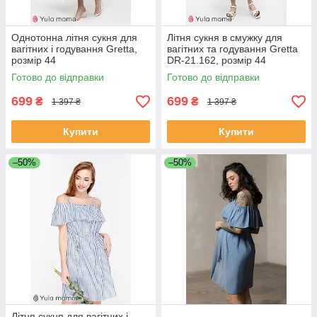
Однотонна літня сукня для
Літня сукня в смужку для
вагітних і годування Gretta,
вагітних та годування Gretta
розмір 44
DR-21.162, розмір 44
Готово до відправки
Готово до відправки
699
699
₴
₴
1 397 ₴
1 397 ₴
Купити
Купити
–50%
–50%
Літня сукня для вагітних і