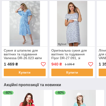
Сукня зі штапелю для
Оригінальна сукня для
Літн
вагітних та годування
вагітних та годування
для 
Vanessa DR-26.023 квіти
Flyor DR-27.091, зі
VAN
на блакитному тлі
штапелю, синій візерунок
рож
1 469
940
1 3
₴
₴
1 195 ₴
на білому
Купити
Купити
Акційні пропозиції та новинки
–60%
–60%