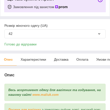
Замовлення під захистом
Розмір жіночого одягу (UA)
42
Готово до відправки
Опис
Характеристики
Доставка
Оплата
Умови п
Опис
Весь асортимент одягу для вагітних та годування, на
нашому сайті
www.maliuk.com
Лосини для вагітних
з трикотажу рубчик довгі, високий пояс