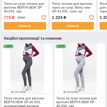
Теплі на хутрі лосини для
Теплі лосини для вагітних
Лоси
вагітних BERTA NEW SP-
чорні на хутрі, Berta new
для 
40.034, сірі
SP-41.031, пояс на
чорн
животик
770
1 224
1 2
₴
₴
970 ₴
Купити
Купити
Акційні пропозиції та новинки
–21%
–21%
Теплі лосини для вагітних
Теплі на хутрі лосини для
BERTA NEW SP-40.033,
вагітних BERTA NEW SP-
антрацитовий меланж
40.034, сірі