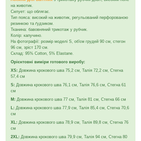
на животик.
Силует: що облягає.
Тип пояса: високий на животик, регульований перфорованою
резинкою та ґудзиком.
Тканина: бавовняний трикотаж у рубчик.
Колір: капучино.
На фотографії: розмір моделі S, об'єм грудей 90 см, стегон
96 см, зріст 170 см.
Склад: 95% Cotton, 5% Elastane.
Орієнтовні виміри готового виробу:
XS:
Довжина крокового шва 75,2 см, Талія 72,2 см, Стегна
57,4 см
S:
Довжина крокового шва 76,1 см, Талія 76,6 см, Стегна 61
см
M:
Довжина крокового шва 77 см, Талія 81 см, Стегна 66 см
L:
Довжина крокового шва 77,9 см, Талія 85,4 см, Стегна 70,6
см
XL:
Довжина крокового шва 78,9 см, Талія 89,8 см, Стегна 76
см
2XL:
Довжина крокового шва 79,9 см, Талія 94 см, Стегна 80