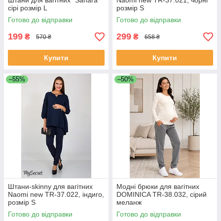
Штани для вагітних "Sahara"
Naomi new TR-37.021, чорні
сірі розмір L
розмір S
Готово до відправки
Готово до відправки
199
299
₴
₴
570 ₴
658 ₴
Купити
Купити
–55%
–50%
Штани-skinny для вагітних
Модні брюки для вагітних
Naomi new TR-37.022, індиго,
DOMINICA TR-38.032, сірий
розмір S
меланж
Готово до відправки
Готово до відправки