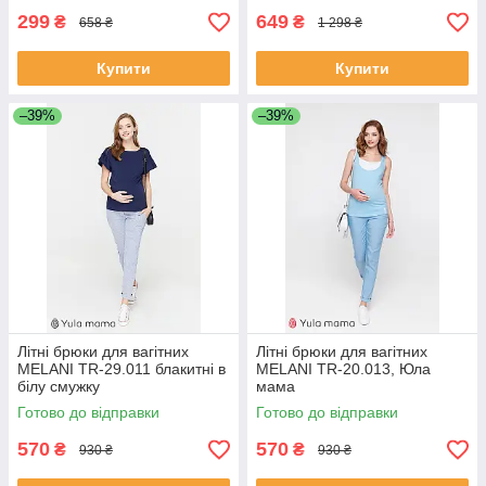
299
649
₴
₴
658 ₴
1 298 ₴
Купити
Купити
–39%
–39%
Літні брюки для вагітних
Літні брюки для вагітних
MELANI TR-29.011 блакитні в
MELANI TR-20.013, Юла
білу смужку
мама
Готово до відправки
Готово до відправки
570
570
₴
₴
930 ₴
930 ₴