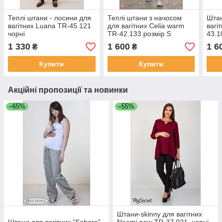
Теплі штани - лосини для
Теплі штани з начосом
Штан
вагітних Luana TR-45.121
для вагітних Celia warm
вагі
чорні
TR-42.133 розмір S
43.1
1 330
1 600
1 6
₴
₴
Купити
Купити
Акційні пропозиції та новинки
–65%
–55%
Штани-skinny для вагітних