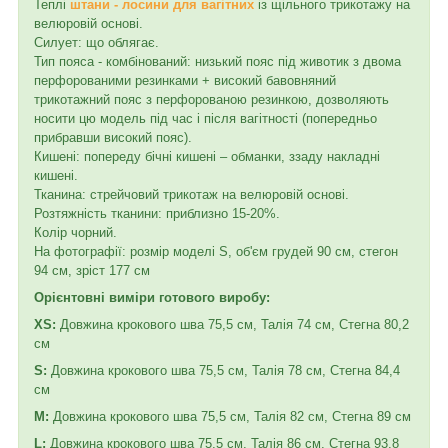
Теплі
штани - лосини для вагітних
із щільного трикотажу на
велюровій основі.
Силует: що облягає.
Тип пояса - комбінований: низький пояс під животик з двома
перфорованими резинками + високий бавовняний
трикотажний пояс з перфорованою резинкою, дозволяють
носити цю модель під час і після вагітності (попередньо
прибравши високий пояс).
Кишені: попереду бічні кишені – обманки, ззаду накладні
кишені.
Тканина: стрейчовий трикотаж на велюровій основі.
Розтяжність тканини: приблизно 15-20%.
Колір чорний.
На фотографії: розмір моделі S, об'єм грудей 90 см, стегон
94 см, зріст 177 см
Орієнтовні виміри готового виробу:
XS:
Довжина крокового шва 75,5 см, Талія 74 см, Стегна 80,2
см
S:
Довжина крокового шва 75,5 см, Талія 78 см, Стегна 84,4
см
M:
Довжина крокового шва 75,5 см, Талія 82 см, Стегна 89 см
L:
Довжина крокового шва 75,5 см, Талія 86 см, Стегна 93,8