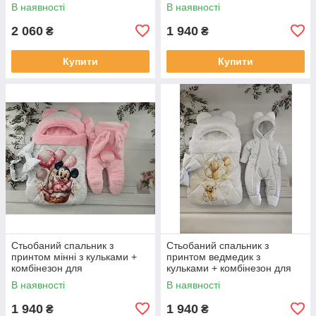
зайченя, молочний
новонароджених, білий із
В наявності
В наявності
зеленим
2 060
1 940
₴
₴
Купити
Купити
Стьобаний спальник з
Стьобаний спальник з
принтом мінні з кульками +
принтом ведмедик з
комбінезон для
кульками + комбінезон для
новонароджених, рожевий
новонароджених, білий
В наявності
В наявності
1 940
1 940
₴
₴