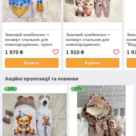
Зимовий комбінезон +
Зимовий комбінезон +
Зимо
конверт спальник для
конверт спальник для
конв
новонароджених, принт
новонароджених,
"Вед
жовтий з блакитним
капучино принт кошенята
ново
1 970
1 910
1 9
₴
₴
беж
Купити
Купити
Акційні пропозиції та новинки
–14%
–10%