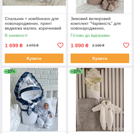
Спальник + комбінезон для
Зимовий велюровий
новонароджених, принт
комплект "Чарівність" для
ведмежа малюк, коричневий
новонароджених,
шоколадний
В наявності
Готово до відправки
1 699
1 890
₴
₴
1 970 ₴
2 100 ₴
Купити
Купити
–10%
–10%