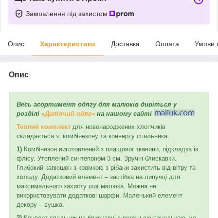
Замовлення під захистом
Опис
Характеристики
Доставка
Оплата
Умови 
Опис
Весь асортимент одягу для малюків дивіться у
розділі
«Дитячий одяг»
на нашому сайті
Теплий комплект
для новонароджених хлопчиків
складається з: комбінезону та конверту спальника.
1)
Комбінезон виготовлений з плащової тканини, підкладка із
флісу. Утеплений синтепоном 3 см. Зручні блискавки.
Глибокий капюшон з кромкою з рібани захистить від вітру та
холоду. Додатковий елемент – застібка на липучці для
максимального захисту шиї малюка. Можна не
використовувати додаткові шарфи. Маленький елемент
декору – вушка.
2)
Конверт спальник на блискавці з верхньою панелькою що