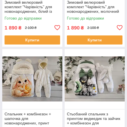
Зимовий велюровий
Зимовий велюровий
комплект "Чарівність" для
комплект "Чарівність" для
новонароджених, білий із
новонароджених, молочний
синім
Готово до відправки
Готово до відправки
1 890
1 890
₴
₴
2 100 ₴
2 100 ₴
Купити
Купити
Спальник + комбінезон +
Стьобаний спальник з
шапочка для
принтом ведмедик та зайчик
новонароджених, принт
+ комбінезон для