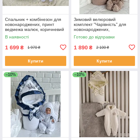
Спальник + комбінезон для
Зимовий велюровий
новонароджених, принт
комплект "Чарівність" для
ведмежа малюк, коричневий
новонароджених,
шоколадний
В наявності
Готово до відправки
1 699
1 890
₴
₴
1 970 ₴
2 100 ₴
Купити
Купити
–10%
–10%