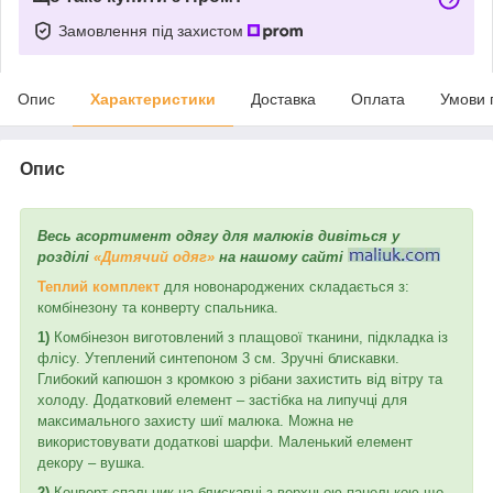
Замовлення під захистом
Опис
Характеристики
Доставка
Оплата
Умови 
Опис
Весь асортимент одягу для малюків дивіться у
розділі
«Дитячий одяг»
на нашому сайті
Теплий комплект
для новонароджених складається з:
комбінезону та конверту спальника.
1)
Комбінезон виготовлений з плащової тканини, підкладка із
флісу. Утеплений синтепоном 3 см. Зручні блискавки.
Глибокий капюшон з кромкою з рібани захистить від вітру та
холоду. Додатковий елемент – застібка на липучці для
максимального захисту шиї малюка. Можна не
використовувати додаткові шарфи. Маленький елемент
декору – вушка.
2)
Конверт спальник на блискавці з верхньою панелькою що