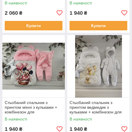
зайченя, молочний
новонароджених, білий із
В наявності
В наявності
зеленим
2 060
1 940
₴
₴
Купити
Купити
Стьобаний спальник з
Стьобаний спальник з
принтом мінні з кульками +
принтом ведмедик з
комбінезон для
кульками + комбінезон для
новонароджених, рожевий
новонароджених, білий
В наявності
В наявності
1 940
1 940
₴
₴