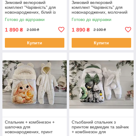
Зимовий велюровий
Зимовий велюровий
комплект "Чарівність" для
комплект "Чарівність" для
новонароджених, білий із
новонароджених, молочний
синім
Готово до відправки
Готово до відправки
1 890
1 890
₴
₴
2 100 ₴
2 100 ₴
Купити
Купити
Спальник + комбінезон +
Стьобаний спальник з
шапочка для
принтом ведмедик та зайчик
новонароджених, принт
+ комбінезон для