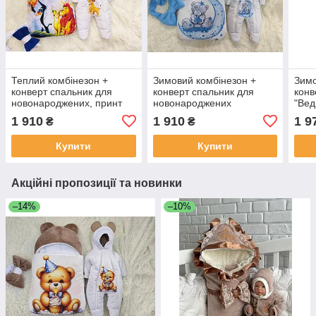
Теплий комбінезон +
Зимовий комбінезон +
Зимо
конверт спальник для
конверт спальник для
конв
новонароджених, принт
новонароджених
"Вед
Король лев
хлопчиків, принт
ново
1 910
1 910
1 9
₴
₴
Ведмедик
беж
Купити
Купити
Акційні пропозиції та новинки
–14%
–10%