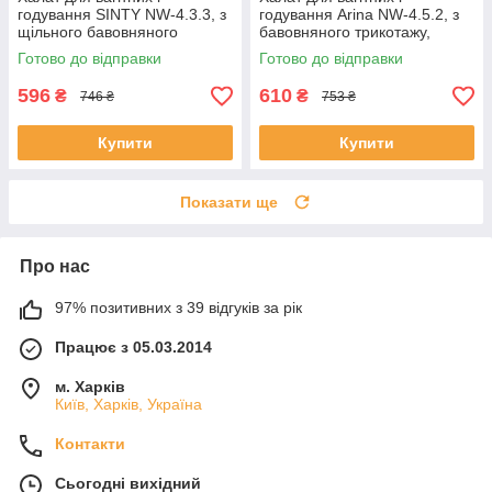
годування SINTY NW-4.3.3, з
годування Arina NW-4.5.2, з
щільного бавовняного
бавовняного трикотажу,
трикотажу, блакитний
блакитний, розмір 44
Готово до відправки
Готово до відправки
596
610
₴
₴
746 ₴
753 ₴
Купити
Купити
Показати ще
Про нас
97% позитивних з 39 відгуків за рік
Працює з 05.03.2014
м. Харків
Київ, Харків, Україна
Контакти
Сьогодні вихідний