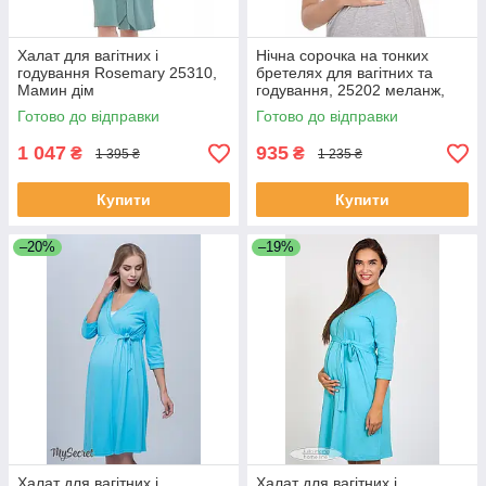
Халат для вагітних і
Нічна сорочка на тонких
годування Rosemary 25310,
бретелях для вагітних та
Мамин дім
годування, 25202 меланж,
Мамин дім
Готово до відправки
Готово до відправки
1 047
935
₴
₴
1 395 ₴
1 235 ₴
Купити
Купити
–20%
–19%
Халат для вагітних і
Халат для вагітних і