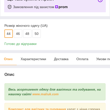
Замовлення під захистом
Розмір жіночого одягу (UA)
44
46
48
50
Готово до відправки
Опис
Характеристики
Доставка
Оплата
Умови п
Опис
Весь асортимент одягу для вагітних та годування, на
нашому сайті
www.maliuk.com
Комплект для вагітних та годування
халат + нічна сорочка.