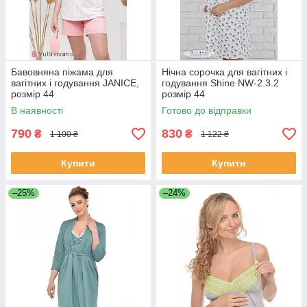
Бавовняна піжама для
Нічна сорочка для вагітних і
вагітних і годування JANICE,
годування Shine NW-2.3.2
розмір 44
розмір 44
В наявності
Готово до відправки
790
830
₴
₴
1 100 ₴
1 122 ₴
Купити
Купити
–25%
–24%