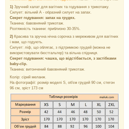
1)
Зручний халат для вагітних та годування з трикотажу.
Силует: вільний А - образний силует на запах.
Секрет годування: запах на грудях.
Тканина: бавовняний трикотаж.
Розтяжність тканини: приблизно 30-35%.
2)
Красива та зручна нічна сорочка з мереживом для вагітних
і мам, що годують.
Силует: ліф, що облягає, з підтримкою грудей (можна не
використовувати бюстгальтер) та вільна спідниця.
Секрет годування: чашка, що відстібається, з застібками
baby-clip.
Тканина: витончений бавовняний трикотаж.
Колір: сірий меланж.
На фотографії: розмір моделі S, об'єм грудей 90 см, стегон
96 см, зріст 173 см