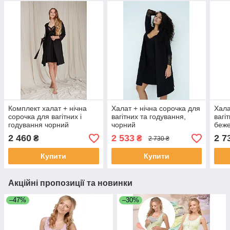
Комплект халат + нічна
Халат + нічна сорочка для
Хала
сорочка для вагітних і
вагітних та годування,
вагі
годування чорний
чорний
беж
2 460
2 533
2 7
₴
₴
2 730 ₴
Купити
Купити
Акційні пропозиції та новинки
–47%
–30%