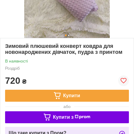
Зимовий плюшевий конверт ковдра для
новонароджених дівчаток, пудра з принтом
В наявності
Роздріб
720
₴
Купити
або
Купити з
Що таке купити з Пром?