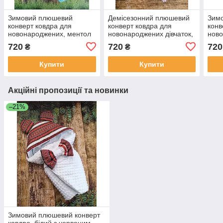
Зимовий плюшевий
Демісезонний плюшевий
Зим
конверт ковдра для
конверт ковдра для
конв
новонароджених, ментол
новонароджених дівчаток,
ново
з принтом
рожевий з принтом
при
720
720
720
₴
₴
Купити
Купити
Акційні пропозиції та новинки
–21%
Зимовий плюшевий конверт
ковдра, білий з червоним,