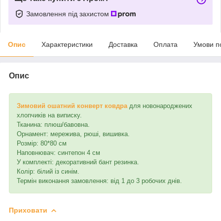
Замовлення під захистом
Опис
Характеристики
Доставка
Оплата
Умови п
Опис
Зимовий ошатний конверт ковдра
для новонароджених
хлопчиків на виписку.
Тканина: плюш/бавовна.
Орнамент: мережива, рюші, вишивка.
Розмір: 80*80 см
Наповнювач: синтепон 4 см
У комплекті: декоративний бант резинка.
Колір: білий із синім.
Термін виконання замовлення: від 1 до 3 робочих днів.
Приховати