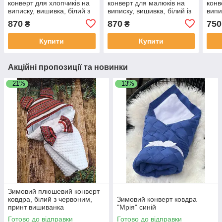
конверт для хлопчиків на
конверт для малюків на
конв
виписку, вишивка, білий з
виписку, вишивка, білий із
випи
блакитним
сірим
870
870
750
₴
₴
Купити
Купити
Акційні пропозиції та новинки
–21%
–13%
Зимовий плюшевий конверт
ковдра, білий з червоним,
Зимовий конверт ковдра
принт вишиванка
"Мрія" синій
Готово до відправки
Готово до відправки