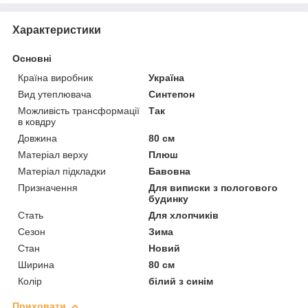
Характеристики
Основні
Країна виробник
Україна
Вид утеплювача
Синтепон
Можливість трансформації
Так
в ковдру
Довжина
80 см
Матеріал верху
Плюш
Матеріал підкладки
Бавовна
Призначення
Для виписки з пологового
будинку
Стать
Для хлопчиків
Сезон
Зима
Стан
Новий
Ширина
80 см
Колір
білий з синім
Приховати