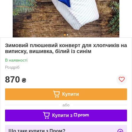
Зимовий плюшевий конверт для хлопчиків на
виписку, вишивка, білий із синім
В наявності
Роздріб
870
₴
Купити
або
Купити з
Що таке купити з Пром?