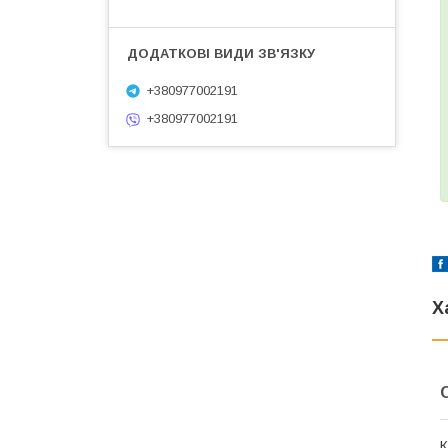
+380977002191
+380977002191
Х
К