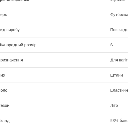
ерх
Футболк
ид виробу
Повсякд
іжнародний розмір
S
ризначення
Для вагі
Низ
Штани
Пояс
Еластичн
Сезон
Літо
Склад
93% баво