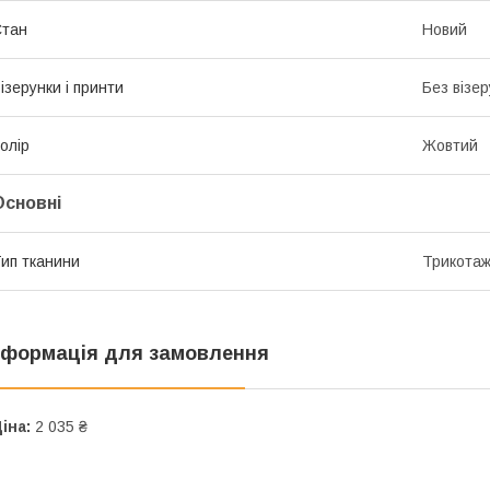
Стан
Новий
ізерунки і принти
Без візер
олір
Жовтий
Основні
ип тканини
Трикотаж
нформація для замовлення
іна:
2 035 ₴