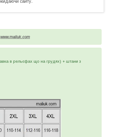
окидаючи сайту.
і
www.maliuk.com
кавка в рельєфах що на грудях) + штани з