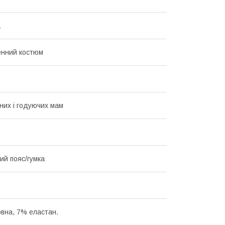
а
енний костюм
тних і годуючих мам
ий пояс/гумка
вна, 7% еластан.