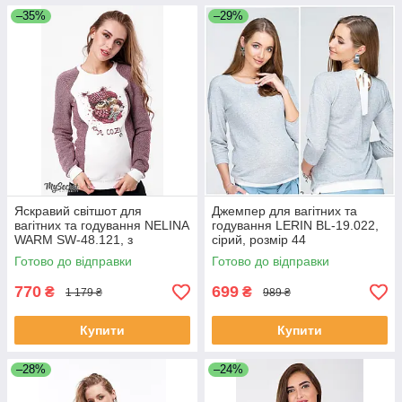
–35%
–29%
Яскравий світшот для
Джемпер для вагітних та
вагітних та годування NELINA
годування LERIN BL-19.022,
WARM SW-48.121, з
сірий, розмір 44
трикотажу з начосом, розмір
Готово до відправки
Готово до відправки
L
770
699
₴
₴
1 179 ₴
989 ₴
Купити
Купити
–28%
–24%