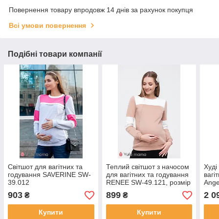
Повернення товару впродовж 14 днів за рахунок покупця
Всі умови повернення
Подібні товари компанії
Світшот для вагітних та
Теплий світшот з начосом
Худі
годування SAVERINE SW-
для вагітних та годування
вагі
39.012
RENEE SW-49.121, розмір
Ange
XS
903
899
2 0
₴
₴
Купити
Купити