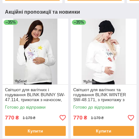
Акційні пропозиції та новинки
–35%
–35%
Світшот для вагітних і
Світшот для вагітних та
годування BLINK BUNNY SW-
годування BLINK WINTER
47.114, трикотаж з начосом,
SW-48.171, з трикотажу з
молочний
начосом, молочний L
Готово до відправки
Готово до відправки
770
770
₴
₴
1 179 ₴
1 179 ₴
Купити
Купити