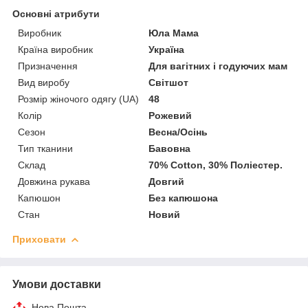
Основні атрибути
Виробник
Юла Мама
Країна виробник
Україна
Призначення
Для вагітних і годуючих мам
Вид виробу
Світшот
Розмір жіночого одягу (UA)
48
Колір
Рожевий
Сезон
Весна/Осінь
Тип тканини
Бавовна
Склад
70% Cotton, 30% Поліестер.
Довжина рукава
Довгий
Капюшон
Без капюшона
Стан
Новий
Приховати
Умови доставки
Нова Пошта