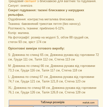
Трендовий
світшот
з блискавкою для вагітних та годування.
Силует: oversize.
Секрет годування: таємні блискавки у нагрудних
рельєфах.
Оздоблення: контрастна металева блискавка.
Тканина: бавовняний трикотаж петля (без начосу).
Розтяжність тканини: приблизно 6-11%.
Колір: малина.
На фотографії: розмір на моделі S, об'єм 88 грудей см,
стегон 93 см, зріст 174 см
Орієнтовні виміри готового виробу:
S: Довжина по спинці 65 см, Довжина рукава від горловини 72
см, Груди 111 см, Талія 112 см, Стегна 113 см
M: Довжина по спинці 66 см, Довжина рукава від горловини
73,3 см, Груди 116 см, Талія 117 см, Стегна 118 см
L: Довжина по спинці 67 см, Довжина рукава від горловини
74,7 см, Груди 121 см, Талія 121,8 см, Стегна 123 см
XL: Довжина по спинці 68 см, Довжина рукава від горловини
76,1 см, Груди 126 см, Талія 126,8 см, Стегна 128 см