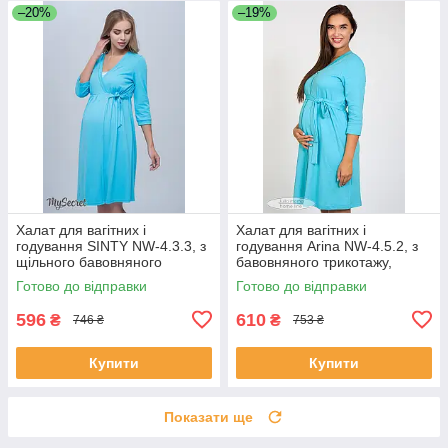
–20%
–19%
Халат для вагітних і
Халат для вагітних і
годування SINTY NW-4.3.3, з
годування Arina NW-4.5.2, з
щільного бавовняного
бавовняного трикотажу,
трикотажу, блакитний
блакитний, розмір 44
Готово до відправки
Готово до відправки
596
610
₴
₴
746 ₴
753 ₴
Купити
Купити
Показати ще