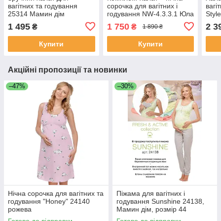
вагітних та годування
сорочка для вагітних і
вагі
25314 Мамин дім
годування NW-4.3.3.1 Юла
Styl
мама
1 495
1 750
2 3
₴
₴
1 890 ₴
Купити
Купити
Акційні пропозиції та новинки
–47%
–30%
Нічна сорочка для вагітних та
Піжама для вагітних і
годування "Honey" 24140
годування Sunshine 24138,
рожева
Мамин дім, розмір 44
Готово до відправки
Готово до відправки