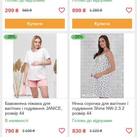
299
899
₴
₴
560 ₴
1 280 ₴
Купити
Купити
–28%
–26%
Бавовняна піжама для
Нічна сорочка для вагітних і
вагітних і годування JANICE,
годування Shine NW-2.3.2
розмір 44
розмір 44
В наявності
Готово до відправки
790
830
₴
₴
1 100 ₴
1 122 ₴