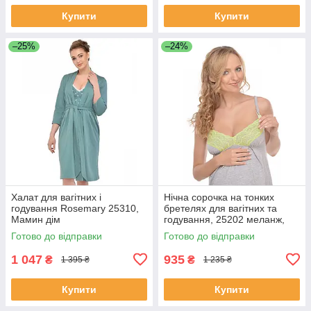
Купити
Купити
–25%
–24%
Халат для вагітних і
Нічна сорочка на тонких
годування Rosemary 25310,
бретелях для вагітних та
Мамин дім
годування, 25202 меланж,
Мамин дім
Готово до відправки
Готово до відправки
1 047
935
₴
₴
1 395 ₴
1 235 ₴
Купити
Купити