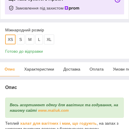
Замовлення під захистом
Міжнародний розмір
XS
S
M
L
XL
Готово до відправки
Опис
Характеристики
Доставка
Оплата
Умови п
Опис
Весь асортимент одягу для вагітних та годування, на
нашому сайті
www.maliuk.com
Теплий
халат для вагітних і мам, що годують
, на запах з
широким вшивним поясом з бавовняного велюру.