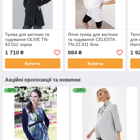
Туніка для вагітних та
Літня туніка для вагітних
Тепл
годування OLIVE TN-
та годування CELESTA
для 
43.011 чорна
TN-22.011 біла
Harm
1 710
884
1 9
₴
₴
Купити
Купити
Акційні пропозиції та новинки
–50%
–24%