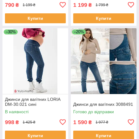
790
1 199
₴
₴
1 199 ₴
1 799 ₴
Купити
Купити
–30%
–20%
Джинси для вагітних LORIA
DM-30.021 сині
Джинси для вагітних 3088491
В наявності
Готово до відправки
998
1 590
₴
₴
1 425 ₴
1 977 ₴
Купити
Купити