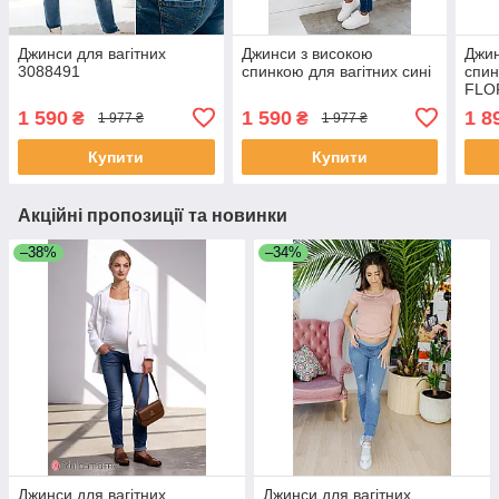
Джинси для вагітних
Джинси з високою
Джи
3088491
спинкою для вагітних сині
спин
FLO
чорн
1 590
1 590
1 8
₴
₴
1 977 ₴
1 977 ₴
Купити
Купити
Акційні пропозиції та новинки
–38%
–34%
Джинси для вагітних
Джинси для вагітних