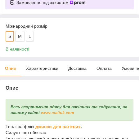
Замовлення під захистом
Міжнародний розмір
S
M
L
В наявності
Опис
Характеристики
Доставка
Оплата
Умови п
Опис
Весь асортимент одягу для вагітних та годування, на
нашому сайті
www.maliuk.com
Теплі на флісі
джинси для вагітних
.
Силует: що облягає.
Тип пояса: високий трикотажний пояс на живіт з гумкою, що