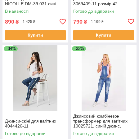
NICOLLE DM-39.031 сині
3069409-11 розмір 42
В наявності
Готово до відправки
890
790
₴
₴
1 425 ₴
1 199 ₴
Купити
Купити
–34%
–33%
Джинсовий комбінезон
Джинси-скіні для вагітних
трансформер для вагітних
4044426-11
10025721, синій джинс,
розмір 42
Готово до відправки
Готово до відправки