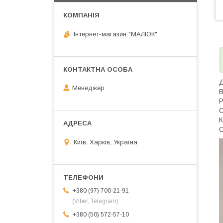
Інтернет-магазин "МАЛЮК"
Д
Менеджер
В
Р
О
К
С
Київ, Харків, Україна
+380 (97) 700-21-91
(Viber, Telegram)
+380 (50) 572-57-10