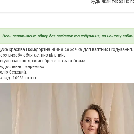
будь-який товар не п
Весь асортимент одягу для вагітних та годування, на нашому сайт
уже красива і комфортна
нічна сорочка
для вагітних і годування.
ерх виробу облягає, низ вільний.
егульовані по довжині бретелі з застібками.
здоблення: мереживо.
олір бежевий.
клад: 100% котон.