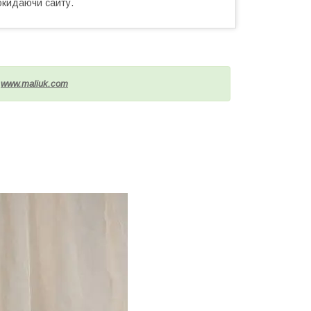
окидаючи сайту.
і
www.maliuk.com