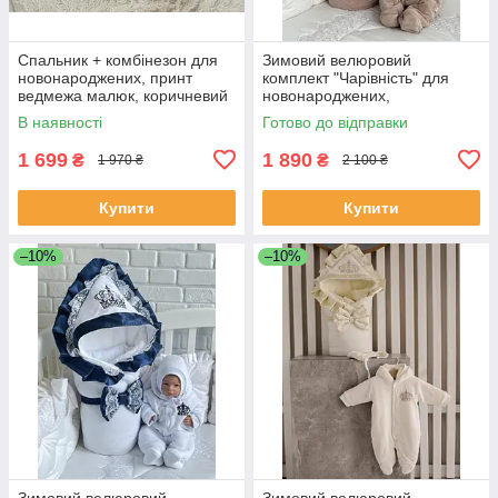
Спальник + комбінезон для
Зимовий велюровий
новонароджених, принт
комплект "Чарівність" для
ведмежа малюк, коричневий
новонароджених,
шоколадний
В наявності
Готово до відправки
1 699
1 890
₴
₴
1 970 ₴
2 100 ₴
Купити
Купити
–10%
–10%
Зимовий велюровий
Зимовий велюровий