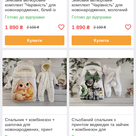
комплект "Чарівність" для
комплект "Чарівність" для
новонароджених, білий із
новонароджених, молочний
синім
Готово до відправки
Готово до відправки
1 890
1 890
₴
₴
2 100 ₴
2 100 ₴
Купити
Купити
Спальник + комбінезон +
Стьобаний спальник з
шапочка для
принтом ведмедик та зайчик
новонароджених, принт
+ комбінезон для
зайченя, молочний
новонароджених, білий із