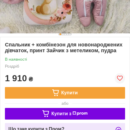
Спальник + комбінезон для новонароджених
дівчаток, принт Зайчик з метеликом, пудра
В наявності
Роздріб
1 910
₴
Купити
або
Купити з
Що таке купити з Пром?