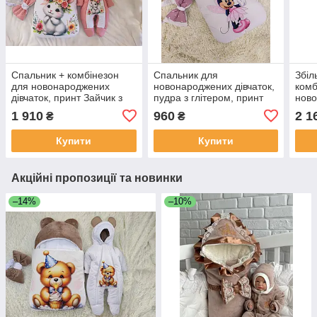
Спальник + комбінезон
Спальник для
Збіл
для новонароджених
новонароджених дівчаток,
комб
дівчаток, принт Зайчик з
пудра з глітером, принт
ново
віночком, персиковий
Minni
6 мі
1 910
960
2 1
₴
₴
прин
Купити
Купити
Акційні пропозиції та новинки
–14%
–10%