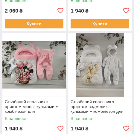
В наявності
В наявності
зеленим
2 060
1 940
₴
₴
Купити
Купити
Стьобаний спальник з
Стьобаний спальник з
принтом мінні з кульками +
принтом ведмедик з
комбінезон для
кульками + комбінезон для
новонароджених, рожевий
новонароджених, білий
В наявності
В наявності
1 940
1 940
₴
₴