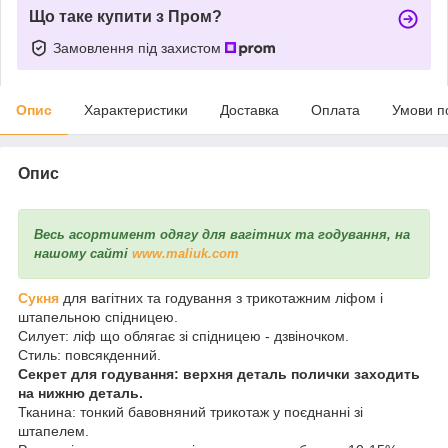
Що таке купити з Пром?
Замовлення під захистом
Опис
Характеристики
Доставка
Оплата
Умови п
Опис
Весь асортимент одягу для вагітних та годування, на
нашому сайті
www.maliuk.com
Сукня
для вагітних та годування з трикотажним ліфом і
штапельною спідницею.
Силует: ліф що облягає зі спідницею - дзвіночком.
Стиль: повсякденний.
Секрет для годування: верхня деталь полички заходить
на нижню деталь.
Тканина: тонкий бавовняний трикотаж у поєднанні зі
штапелем.