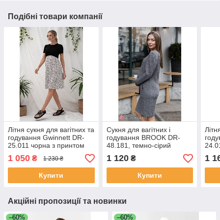
Подібні товари компанії
Літня сукня для вагітних та
Сукня для вагітних і
Літн
годування Gwinnett DR-
годування BROOK DR-
году
25.011 чорна з принтом
48.181, темно-сірий
24.0
меланж, розмір 44
1 050
1 120
1 1
₴
₴
1 230 ₴
Купити
Купити
Акційні пропозиції та новинки
–60%
–60%