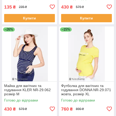
135
430
₴
₴
235 ₴
579 ₴
Купити
Купити
–26%
–15%
Майка для вагітних та
Футболка для вагітних та
годування KLER NR-29.062
годування DONNA NR-29.071
розмір M
жовта, розмір XL
Готово до відправки
Готово до відправки
430
760
₴
₴
579 ₴
890 ₴