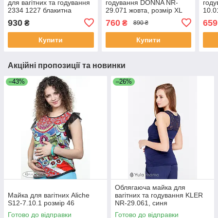
для вагітних та годування
годування DONNA NR-
год
2334 1227 блакитна
29.071 жовта, розмір XL
10.
930
760
659
₴
₴
890 ₴
Купити
Купити
Акційні пропозиції та новинки
–43%
–26%
Облягаюча майка для
Майка для вагітних Aliche
вагітних та годування KLER
S12-7.10.1 розмір 46
NR-29.061, синя
Готово до відправки
Готово до відправки