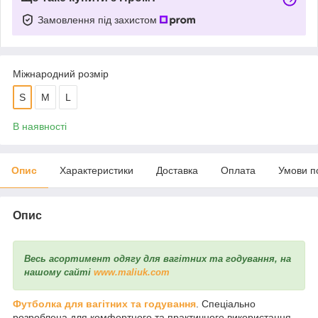
Замовлення під захистом
Міжнародний розмір
S
M
L
В наявності
Опис
Характеристики
Доставка
Оплата
Умови п
Опис
Весь асортимент одягу для вагітних та годування, на
нашому сайті
www.maliuk.com
Футболка для вагітних та годування
. Спеціально
розроблена для комфортного та практичного використання