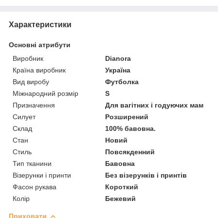
Характеристики
Основні атрибути
Виробник
Dianora
Країна виробник
Україна
Вид виробу
Футболка
Міжнародний розмір
S
Призначення
Для вагітних і годуючих мам
Силует
Розширений
Склад
100% бавовна.
Стан
Новий
Стиль
Повсякденний
Тип тканини
Бавовна
Візерунки і принти
Без візерунків і принтів
Фасон рукава
Короткий
Колір
Бежевий
Приховати