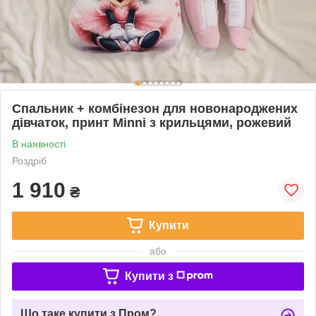
Спальник + комбінезон для новонароджених
дівчаток, принт Minni з крильцями, рожевий
В наявності
Роздріб
1 910
₴
Купити
або
Купити з
Що таке купити з Пром?