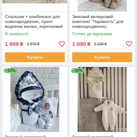
Спальник + комбінезон для
Зимовий велюровий
новонароджених, принт
комплект "Чарівність" для
ведмежа малюк, коричневий
новонароджених,
шоколадний
В наявності
Готово до відправки
1 699
1 890
₴
₴
1 970 ₴
2 100 ₴
Купити
Купити
–10%
–10%
Зимовий велюровий
Зимовий велюровий