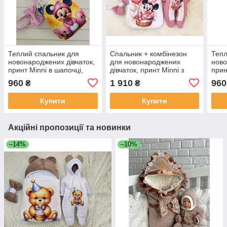
Теплий спальник для
Спальник + комбінезон
Тепл
новонароджених дівчаток,
для новонароджених
ново
принт Minni в шапочці,
дівчаток, принт Minni з
прин
рожевий
кульками, запорошена
рож
960
1 910
960
₴
₴
троянда
Купити
Купити
Акційні пропозиції та новинки
–14%
–10%