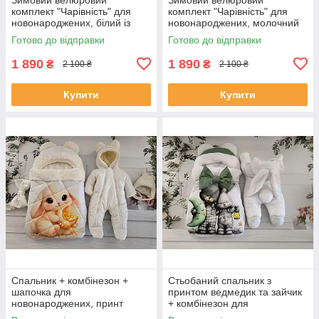
комплект "Чарівність" для
комплект "Чарівність" для
новонароджених, білий із
новонароджених, молочний
синім
Готово до відправки
Готово до відправки
1 890
1 890
₴
₴
2 100 ₴
2 100 ₴
Купити
Купити
Спальник + комбінезон +
Стьобаний спальник з
шапочка для
принтом ведмедик та зайчик
новонароджених, принт
+ комбінезон для
зайченя, молочний
новонароджених, білий із