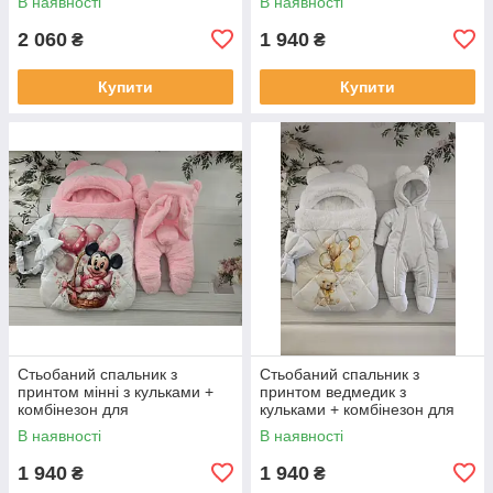
В наявності
В наявності
зеленим
2 060
1 940
₴
₴
Купити
Купити
Стьобаний спальник з
Стьобаний спальник з
принтом мінні з кульками +
принтом ведмедик з
комбінезон для
кульками + комбінезон для
новонароджених, рожевий
новонароджених, білий
В наявності
В наявності
1 940
1 940
₴
₴