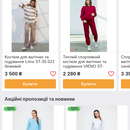
Костюм для вагітних та
Теплий спортивний
Спор
годування Lima ST-35.022
костюм для вагітних та
вагі
бежевий
годування VIENO ST-
сині
42.012 бордовий
3 500
2 280
3 3
₴
₴
Купити
Купити
Акційні пропозиції та новинки
–50%
–50%