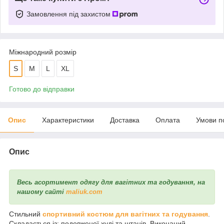
Замовлення під захистом
Міжнародний розмір
S
M
L
XL
Готово до відправки
Опис
Характеристики
Доставка
Оплата
Умови п
Опис
Весь асортимент одягу для вагітних та годування, на
нашому сайті
maliuk.com
Стильний
спортивний костюм для вагітних та годування
.
Складається із: подовженої худі та штанів. Виконаний