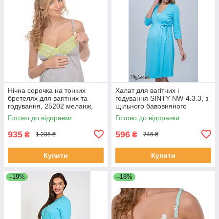
Нічна сорочка на тонких
Халат для вагітних і
бретелях для вагітних та
годування SINTY NW-4.3.3, з
годування, 25202 меланж,
щільного бавовняного
Мамин дім
трикотажу, блакитний
Готово до відправки
Готово до відправки
935
596
₴
₴
1 235 ₴
746 ₴
Купити
Купити
–19%
–18%