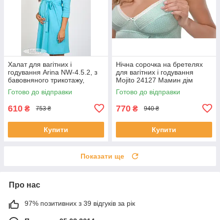
Халат для вагітних і
Нічна сорочка на бретелях
годування Arina NW-4.5.2, з
для вагітних і годування
бавовняного трикотажу,
Mojito 24127 Мамин дім
блакитний, розмір 44
Готово до відправки
Готово до відправки
610
770
₴
₴
753 ₴
940 ₴
Купити
Купити
Показати ще
Про нас
97% позитивних з 39 відгуків за рік