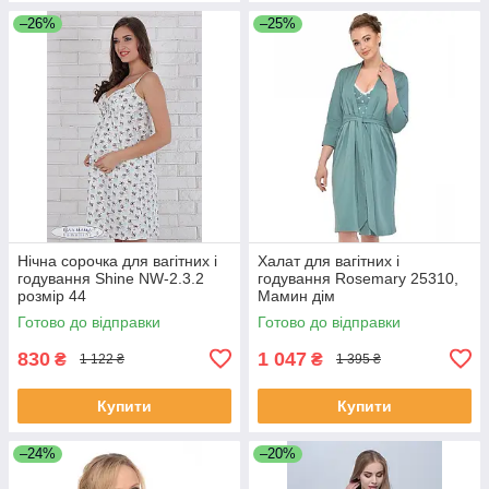
–26%
–25%
Нічна сорочка для вагітних і
Халат для вагітних і
годування Shine NW-2.3.2
годування Rosemary 25310,
розмір 44
Мамин дім
Готово до відправки
Готово до відправки
830
1 047
₴
₴
1 122 ₴
1 395 ₴
Купити
Купити
–24%
–20%