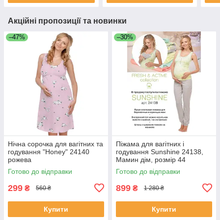
Акційні пропозиції та новинки
–47%
–30%
Нічна сорочка для вагітних та
Піжама для вагітних і
годування "Honey" 24140
годування Sunshine 24138,
рожева
Мамин дім, розмір 44
Готово до відправки
Готово до відправки
299
899
₴
₴
560 ₴
1 280 ₴
Купити
Купити