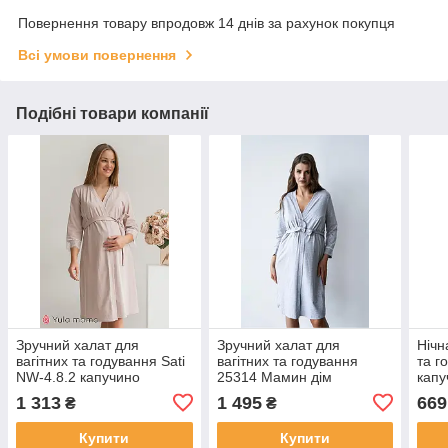
Повернення товару впродовж 14 днів за рахунок покупця
Всі умови повернення
Подібні товари компанії
Зручний халат для
Зручний халат для
Нічн
вагітних та годування Sati
вагітних та годування
та г
NW-4.8.2 капучино
25314 Мамин дім
капу
1 313
1 495
669
₴
₴
Купити
Купити