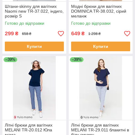
Штани-skinny для вагітних
Модні брюки для вагітних
Naomi new TR-37.022, індиго,
DOMINICA TR-38.032, сірий
розмір S
меланж
Готово до відправки
Готово до відправки
299
649
₴
₴
658 ₴
1 298 ₴
Купити
Купити
–39%
–39%
Літні брюки для вагітних
Літні брюки для вагітних
MELANI TR-20.012 Юла
MELANI TR-29.011 блакитні в
мама
білу смужку