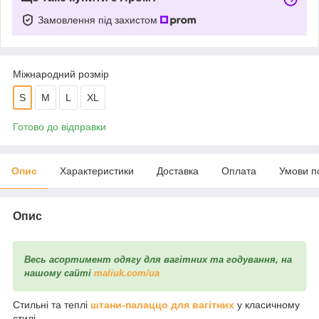
Замовлення під захистом
Міжнародний розмір
S
M
L
XL
Готово до відправки
Опис
Характеристики
Доставка
Оплата
Умови п
Опис
Весь асортимент одягу для вагітних та годування, на
нашому сайті
maliuk.com/ua
Стильні та теплі
штани-палаццо для вагітних
у класичному
стилі.