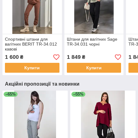
Спортивні штани для
Штани для вагітних Sage
Штан
вагітних BERIT TR-34.012
TR-34.031 чорні
TR-3
кавові
1 600
1 849
1 8
₴
₴
Купити
Купити
Акційні пропозиції та новинки
–65%
–55%