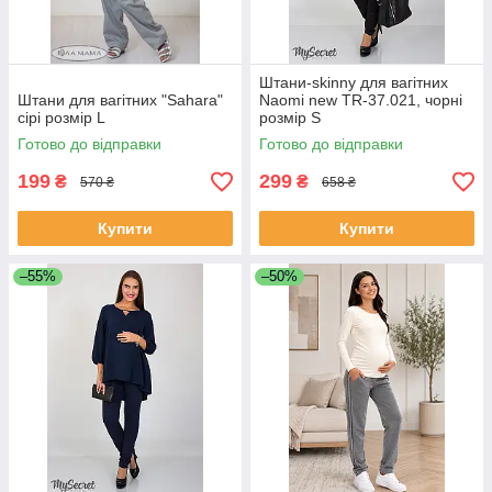
Штани-skinny для вагітних
Штани для вагітних "Sahara"
Naomi new TR-37.021, чорні
сірі розмір L
розмір S
Готово до відправки
Готово до відправки
199
299
₴
₴
570 ₴
658 ₴
Купити
Купити
–55%
–50%