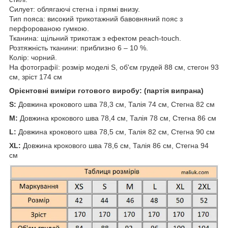
Силует: облягаючі стегна і прямі внизу.
Тип пояса: високий трикотажний бавовняний пояс з
перфорованою гумкою.
Тканина: щільний трикотаж з ефектом peach-touch.
Розтяжність тканини: приблизно 6 – 10 %.
Колір: чорний.
На фотографії: розмір моделі S, об'єм грудей 88 см, стегон 93
см, зріст 174 см
Орієнтовні виміри готового виробу: (партія випрана)
S:
Довжина крокового шва 78,3 см, Талія 74 см, Стегна 82 см
M:
Довжина крокового шва 78,4 см, Талія 78 см, Стегна 86 см
L:
Довжина крокового шва 78,5 см, Талія 82 см, Стегна 90 см
XL:
Довжина крокового шва 78,6 см, Талія 86 см, Стегна 94
см