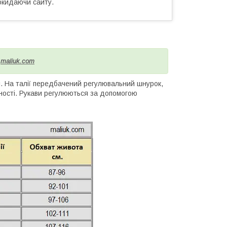
окидаючи сайту.
і
maliuk.com
я. На талії передбачений регулювальний шнурок,
тності. Рукави регулюються за допомогою