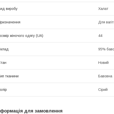
ид виробу
Халат
ризначення
Для вагі
озмір жіночого одягу (UA)
44
Склад
95% баво
Стан
Новий
ип тканини
Бавовна
олір
Сірий
нформація для замовлення