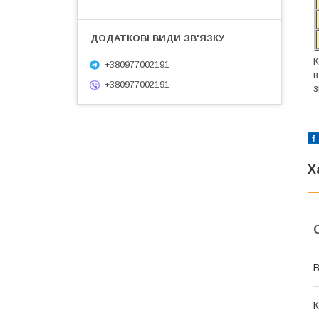
К
+380977002191
+380977002191
з
Х
В
К