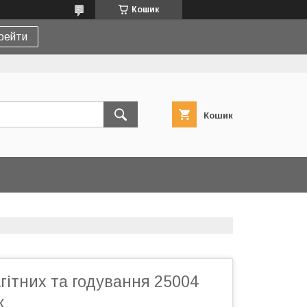
Кошик
рейти
Кошик
гітних та годування 25004
ж