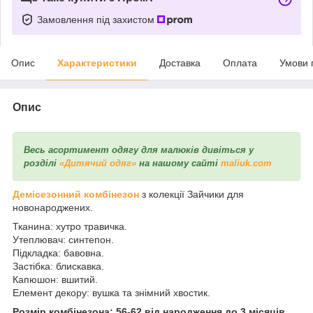
Замовлення під захистом
Опис
Характеристики
Доставка
Оплата
Умови 
Опис
Весь асортимент одягу для малюків дивіться у
розділі
«Дитячий одяг»
на нашому сайті
maliuk.com
Демісезонний комбінезон
з колекції Зайчики для
новонароджених.
Тканина: хутро травичка.
Утеплювач: синтепон.
Підкладка: бавовна.
Застібка: блискавка.
Капюшон: вшитий.
Елемент декору: вушка та знімний хвостик.
Розмір комбінезона: 56-62 від народження до 3 місяців.