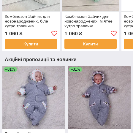
Комбінезон Зайчик для
Комбінезон Зайчик для
Комб
новонароджених, біле
новонароджених, м'ятне
ново
хутро травичка
хутро травичка
хутр
1 060
1 060
1 0
₴
₴
Купити
Купити
Акційні пропозиції та новинки
–31%
–31%