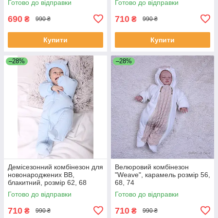
Готово до відправки
Готово до відправки
690
710
₴
₴
990 ₴
990 ₴
Купити
Купити
–28%
–28%
Демісезонний комбінезон для
Велюровий комбінезон
новонароджених BB,
"Weave", карамель розмір 56,
блакитний, розмір 62, 68
68, 74
Готово до відправки
Готово до відправки
710
710
₴
₴
990 ₴
990 ₴