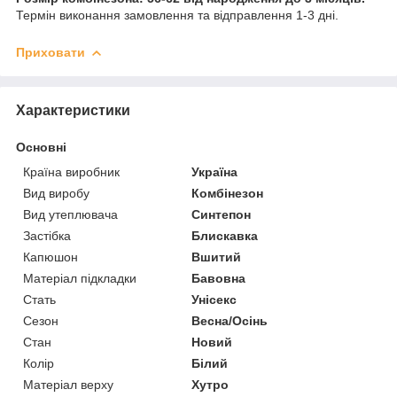
Термін виконання замовлення та відправлення 1-3 дні.
Приховати
Характеристики
Основні
Країна виробник
Україна
Вид виробу
Комбінезон
Вид утеплювача
Синтепон
Застібка
Блискавка
Капюшон
Вшитий
Матеріал підкладки
Бавовна
Стать
Унісекс
Сезон
Весна/Осінь
Стан
Новий
Колір
Білий
Матеріал верху
Хутро