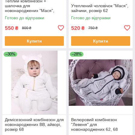
Теплий комбінезон +
шапочка для
Утеплений чоловічок "Мася",
новонароджених "Мася",
зайчики, розмір 62
машинки 68 розмір
Готово до відправки
Готово до відправки
550
520
₴
₴
800 ₴
750 ₴
Купити
Купити
–30%
–28%
Демісезонний комбінезон для
Велюровий комбінезон
новонароджених BB, айворі,
"Левеня" для
розмір 68
новонароджених 62, 68
розмір, сірий