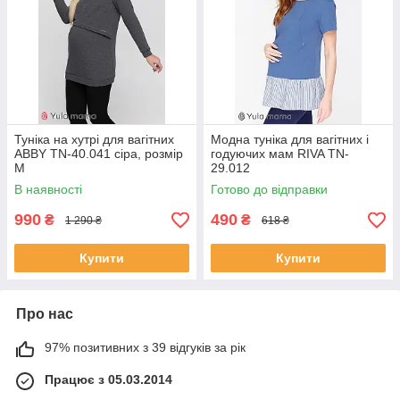
Туніка на хутрі для вагітних
Модна туніка для вагітних і
ABBY TN-40.041 сіра, розмір
годуючих мам RIVA TN-
М
29.012
В наявності
Готово до відправки
990
490
₴
₴
1 290 ₴
618 ₴
Купити
Купити
Про нас
97% позитивних з 39 відгуків за рік
Працює з 05.03.2014