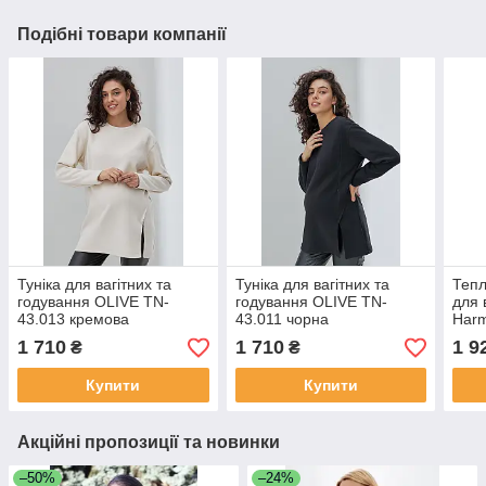
Подібні товари компанії
Туніка для вагітних та
Туніка для вагітних та
Тепл
годування OLIVE TN-
годування OLIVE TN-
для 
43.013 кремова
43.011 чорна
Harm
1 710
1 710
1 9
₴
₴
Купити
Купити
Акційні пропозиції та новинки
–50%
–24%