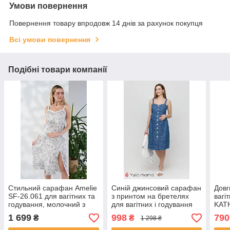
Умови повернення
Повернення товару впродовж 14 днів за рахунок покупця
Всі умови повернення
Подібні товари компанії
Стильний сарафан Amelie
Синій джинсовий сарафан
Довг
SF-26.061 для вагітних та
з принтом на бретелях
вагі
годування, молочний з
для вагітних і годування
KAT
чорним принтом
Tina SF-21.022
мар
1 699
998
790
₴
₴
1 298 ₴