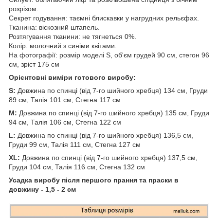
розрізом.
Секрет годування: таємні блискавки у нагрудних рельєфах.
Тканина: віскозний штапель.
Розтягування тканини: не тягнеться 0%.
Колір: молочний з синіми квітами.
На фотографії: розмір моделі S, об'єм грудей 90 см, стегон 96
см, зріст 175 см
Орієнтовні виміри готового виробу:
S:
Довжина по спинці (від 7-го шийного хребця) 134 см, Груди
89 см, Талія 101 см, Стегна 117 см
М:
Довжина по спинці (від 7-го шийного хребця) 135 см, Груди
94 см, Талія 106 см, Стегна 122 см
L:
Довжина по спинці (від 7-го шийного хребця) 136,5 см,
Груди 99 см, Талія 111 см, Стегна 127 см
XL:
Довжина по спинці (від 7-го шийного хребця) 137,5 см,
Груди 104 см, Талія 116 см, Стегна 132 см
Усадка виробу після першого прання та праски в
довжину - 1,5 - 2 см