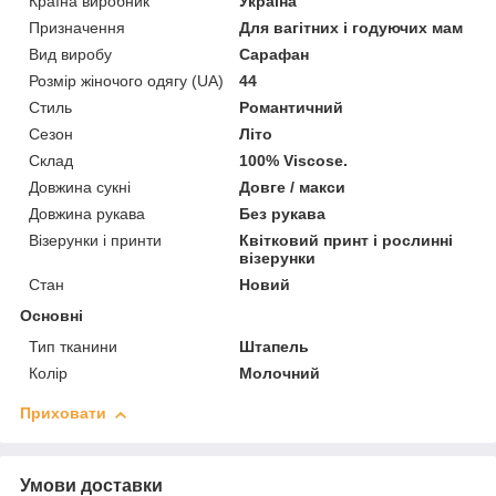
Країна виробник
Україна
Призначення
Для вагітних і годуючих мам
Вид виробу
Сарафан
Розмір жіночого одягу (UA)
44
Стиль
Романтичний
Сезон
Літо
Склад
100% Viscose.
Довжина сукні
Довге / макси
Довжина рукава
Без рукава
Візерунки і принти
Квітковий принт і рослинні
візерунки
Стан
Новий
Основні
Тип тканини
Штапель
Колір
Молочний
Приховати
Умови доставки