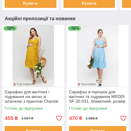
Купити
Купити
Акційні пропозиції та новинки
–59%
–56%
Сарафан для вагітних і
Сарафан в горошок для
годування на запах зі
вагітних та годування MEDDI
штапелю з принтом Chantal
SF-20.031, блакитний, розмір
SF-21.08, розмір S
XS
Готово до відправки
Готово до відправки
455
470
₴
₴
1 097 ₴
1 066 ₴
Купити
Купити