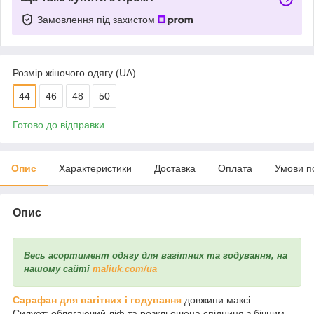
Замовлення під захистом
Розмір жіночого одягу (UA)
44
46
48
50
Готово до відправки
Опис
Характеристики
Доставка
Оплата
Умови п
Опис
Весь асортимент одягу для вагітних та годування, на
нашому сайті
maliuk.com/ua
Сарафан для вагітних і годування
довжини максі.
Силует: облягаючий ліф та розкльошена спідниця з бічним