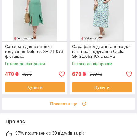
Сарафан для вагітних і
Сарафан міді зі штапелю для
годування Dolores SF-21.073
вагітних і годування Ofelia
фісташка
SF-21.062 Юла мама
Готово до відправки
Готово до відправки
470
670
₴
₴
798 ₴
1 097 ₴
Купити
Купити
Показати ще
Про нас
97% позитивних з 39 відгуків за рік