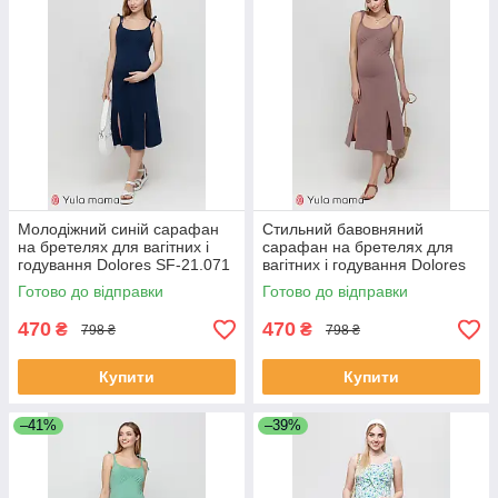
Молодіжний синій сарафан
Стильний бавовняний
на бретелях для вагітних і
сарафан на бретелях для
годування Dolores SF-21.071
вагітних і годування Dolores
Юла мама
SF-21.072 Юла мама
Готово до відправки
Готово до відправки
470
470
₴
₴
798 ₴
798 ₴
Купити
Купити
–41%
–39%