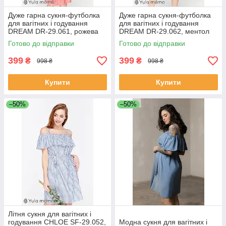
Дуже гарна сукня-футболка
Дуже гарна сукня-футболка
для вагітних і годування
для вагітних і годування
DREAM DR-29.061, рожева
DREAM DR-29.062, ментол
Готово до відправки
Готово до відправки
399
399
₴
₴
998 ₴
998 ₴
Купити
Купити
–50%
–50%
Літня сукня для вагітних і
годування CHLOE SF-29.052,
Модна сукня для вагітних і