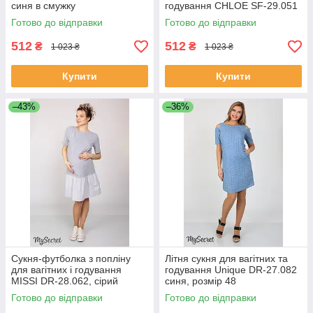
синя в смужку
годування CHLOE SF-29.051
Готово до відправки
Готово до відправки
512
512
₴
₴
1 023 ₴
1 023 ₴
Купити
Купити
–43%
–36%
Сукня-футболка з попліну
Літня сукня для вагітних та
для вагітних і годування
годування Unique DR-27.082
MISSI DR-28.062, сірий
синя, розмір 48
меланж 48 розмір
Готово до відправки
Готово до відправки