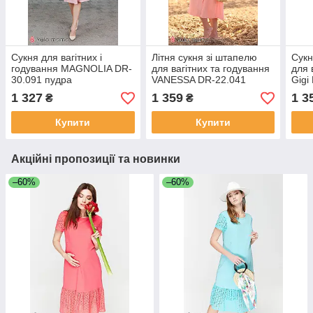
Сукня для вагітних і
Літня сукня зі штапелю
Сукн
годування MAGNOLIA DR-
для вагітних та годування
для 
30.091 пудра
VANESSA DR-22.041
Gigi
рожева
зеле
1 327
1 359
1 3
₴
₴
Купити
Купити
Акційні пропозиції та новинки
–60%
–60%