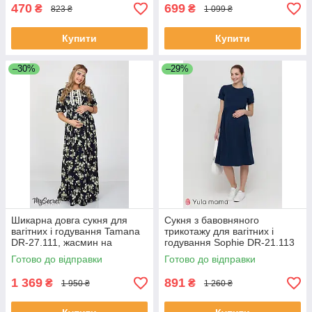
470
699
₴
₴
823 ₴
1 099 ₴
Купити
Купити
–30%
–29%
Шикарна довга сукня для
Сукня з бавовняного
вагітних і годування Tamana
трикотажу для вагітних і
DR-27.111, жасмин на
годування Sophie DR-21.113
синьому, розмір 46
синя
Готово до відправки
Готово до відправки
1 369
891
₴
₴
1 950 ₴
1 260 ₴