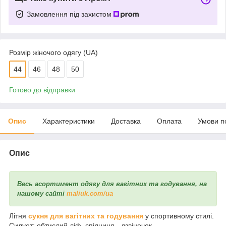
Замовлення під захистом
Розмір жіночого одягу (UA)
44
46
48
50
Готово до відправки
Опис
Характеристики
Доставка
Оплата
Умови п
Опис
Весь асортимент одягу для вагітних та годування, на
нашому сайті
maliuk.com/ua
Літня
сукня для вагітних та годування
у спортивному стилі.
Силует: обтислий ліф, спідниця - дзвіночок.