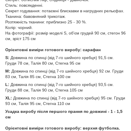
Стиль: повсякденні.
Секрет годування: потаємні блискавки в нагрудних рельєфах.
Тканина: бавовняний трикотаж.
Розтяжність тканини: приблизно 25 - 30 %.
Колір: чорний.
На фотографії: розмір моделі S, об'єм грудей 90 см, стегон 96
см, зріст 175 см
Орієнтовні виміри готового виробу: сарафан
S:
Довжина по спинці (від 7-го шийного хребця) 91,5 см.
Груди 78 см, Талія 80 см, Стегна 95 см
M:
Довжина по спинці (від 7-го шийного хребця) 92 см. Груди
83 см, Талія 85 см, Стегна 100 см
L:
Довжина по спинці (від 7-го шийного хребця) 93,5 см.
Груди 88 см, Талія 90 см, Стегна 105 см
ХL:
Довжина по спинці (від 7-го шийного хребця) 95 см. Груди
93 см, Талія 95 см, Стегна 110 см
Усадка виробу після першого прання по довжині - 1 - 1,5
см
Орієнтовні виміри готового виробу: верхня футболка.