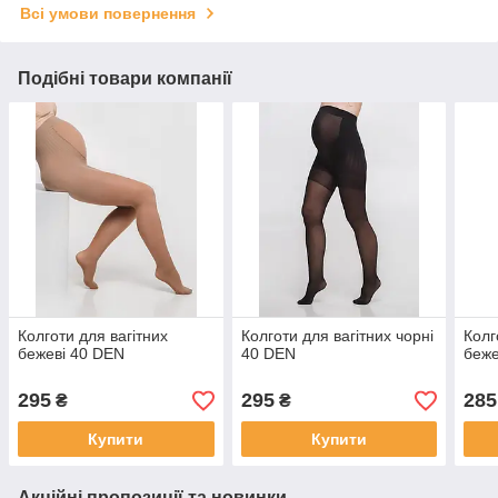
Всі умови повернення
Подібні товари компанії
Колготи для вагітних
Колготи для вагітних чорні
Колг
бежеві 40 DEN
40 DEN
беже
295
295
285
₴
₴
Купити
Купити
Акційні пропозиції та новинки