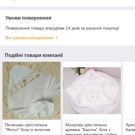
Умови повернення
Повернення товару впродовж 14 днів за рахунок покупця
Всі умови повернення
Подібні товари компанії
Пелюшка хрестильна
Махрова хрестильна
Хрес
"Янгол" біла із золотим
крижма "Бантик" біла з
Кал
іменною вишивкою срібна