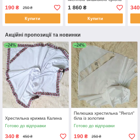
нитка
190
1 860
340
₴
₴
250 ₴
Купити
Купити
Акційні пропозиції та новинки
–24%
–24%
Пелюшка хрестильна "Янгол"
Хрестильна крижма Калина
біла із золотим
Готово до відправки
Готово до відправки
340
190
₴
₴
450 ₴
250 ₴