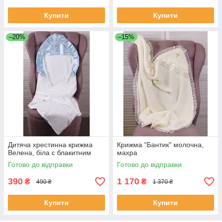
Купити
Купити
–20%
–15%
Дитяча хрестинна крижма
Крижма "Бантик" молочна,
Велена, біла с блакитним
махра
Готово до відправки
Готово до відправки
390
1 170
₴
₴
490 ₴
1 370 ₴
Купити
Купити