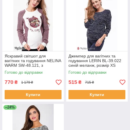
Яскравий світшот для
Джемпер для вагітних та
вагітних та годування NELINA
годування LERIN BL-39.022
WARM SW-48.121, з
синій меланж, розмір XS
трикотажу з начосом, розмір
Готово до відправки
Готово до відправки
L
770
515
₴
₴
1 179 ₴
715 ₴
Купити
Купити
–24%