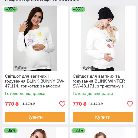
–35%
–35%
Світшот для вагітних і
Світшот для вагітних та
годування BLINK BUNNY SW-
годування BLINK WINTER
47.114, трикотаж з начосом,
SW-48.171, з трикотажу з
молочний
начосом, молочний L
Готово до відправки
Готово до відправки
770
770
₴
₴
1 179 ₴
1 179 ₴
Купити
Купити
–35%
–28%