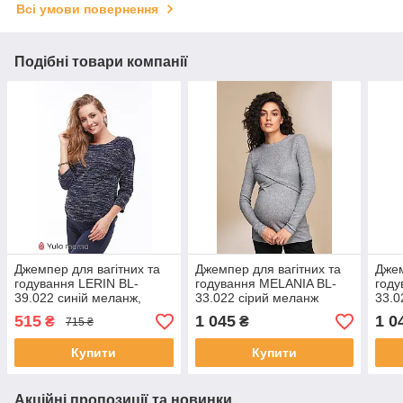
Всі умови повернення
Подібні товари компанії
Джемпер для вагітних та
Джемпер для вагітних та
Джем
годування LERIN BL-
годування MELANIA BL-
году
39.022 синій меланж,
33.022 сірий меланж
33.0
розмір XS
515
1 045
1 0
₴
₴
715 ₴
Купити
Купити
Акційні пропозиції та новинки