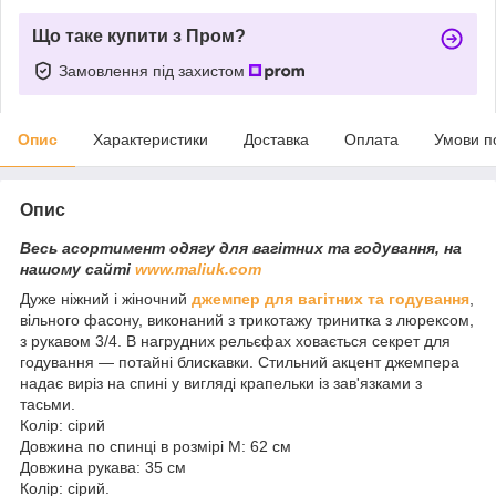
Що таке купити з Пром?
Замовлення під захистом
Опис
Характеристики
Доставка
Оплата
Умови п
Опис
Весь асортимент одягу для вагітних та годування, на
нашому сайті
www.maliuk.com
Дуже ніжний і жіночний
джемпер для вагітних та годування
,
вільного фасону, виконаний з трикотажу тринитка з люрексом,
з рукавом 3/4. В нагрудних рельєфах ховається секрет для
годування ― потайні блискавки. Стильний акцент джемпера
надає виріз на спині у вигляді крапельки із зав'язками з
тасьми.
Колір: сірий
Довжина по спинці в розмірі М: 62 см
Довжина рукава: 35 см
Колір: сірий.