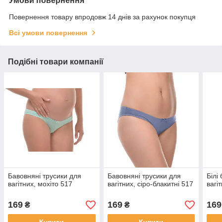
Умови повернення
Повернення товару впродовж 14 днів за рахунок покупця
Всі умови повернення
Подібні товари компанії
Бавовняні трусики для
Бавовняні трусики для
Білі
вагітних, мохіто 517
вагітних, сіро-блакитні 517
вагі
169
169
169
₴
₴