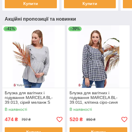
Купити
Купити
Акційні пропозиції та новинки
–41%
–39%
Блузка для вагітних і
Блузка для вагітних і
годування MARCELA BL-
годування MARCELA BL-
39.013, сірий меланж S
39.011, клітина сіро-синя
В наявності
В наявності
474
520
₴
₴
797 ₴
850 ₴