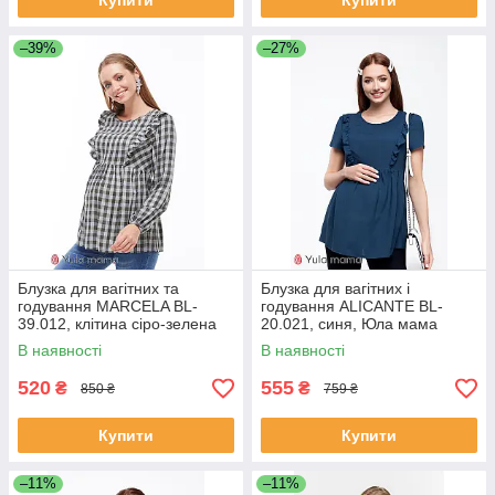
Купити
Купити
–39%
–27%
Блузка для вагітних та
Блузка для вагітних і
годування MARCELA BL-
годування ALICANTE BL-
39.012, клітина сіро-зелена
20.021, синя, Юла мама
В наявності
В наявності
520
555
₴
₴
850 ₴
759 ₴
Купити
Купити
–11%
–11%