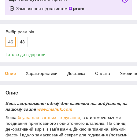
Замовлення під захистом
Вибір розмірів
46
48
Готово до відправки
Опис
Характеристики
Доставка
Оплата
Умови п
Опис
Весь асортимент одягу для вагітних та годування, на
нашому сайті
www.maliuk.com
Легка
блузка для вагітних і годування
, в стилі «oversize» з
поєднання принтованого і однотонного штапелю. На спинці
декоративний виріз із зав'язками. Дихаюча тканина, вільний
фасон і вдало замаскований секрет для годування (потаємні