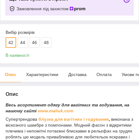
Замовлення під захистом
Вибір розмірів
42
44
46
48
В наявності
Опис
Характеристики
Доставка
Оплата
Умови п
Опис
Весь асортимент одягу для вагітних та годування, на
нашому сайті
www.maliuk.com
Супертрендова
блузка для вагітних і годування
,
виконана з
віскозного шамбре з помпонами. Модний фасон з відкритими
плечима і непомітні потаємні блискавки в рельєфах на грудях
роблять цю модель привабливою для любительок яскравих і