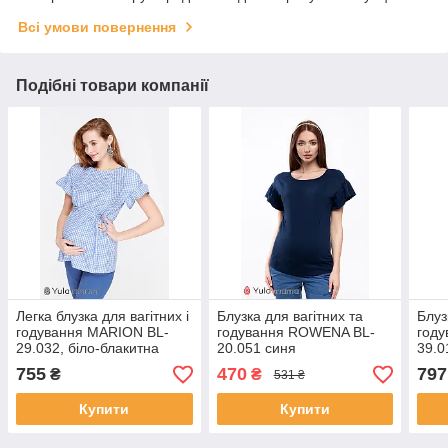
Всі умови повернення
Подібні товари компанії
Легка блузка для вагітних і
Блузка для вагітних та
Блуз
годування MARION BL-
годування ROWENA BL-
год
29.032, біло-блакитна
20.051 синя
39.0
клітка S
755
470
797
₴
₴
531 ₴
Купити
Купити