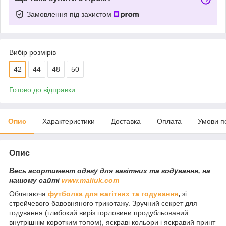
Замовлення під захистом
Вибір розмірів
42
44
48
50
Готово до відправки
Опис
Характеристики
Доставка
Оплата
Умови п
Опис
Весь асортимент одягу для вагітних та годування, на
нашому сайті
www.maliuk.com
Облягаюча
футболка для вагітних та годування
,
зі
стрейчевого бавовняного трикотажу. Зручний секрет для
годування (глибокий виріз горловини продубльований
внутрішнім коротким топом), яскраві кольори і яскравий принт