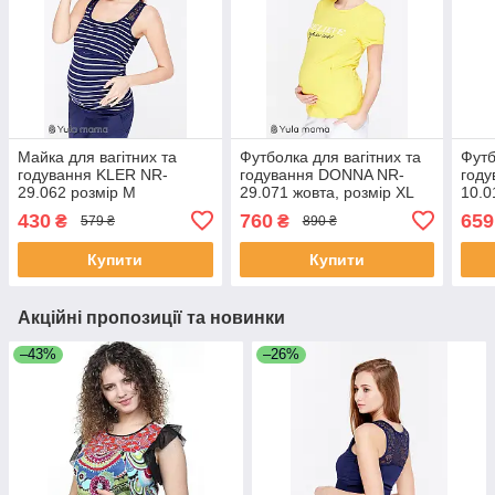
Майка для вагітних та
Футболка для вагітних та
Футб
годування KLER NR-
годування DONNA NR-
год
29.062 розмір M
29.071 жовта, розмір XL
10.
430
760
659
₴
₴
579 ₴
890 ₴
Купити
Купити
Акційні пропозиції та новинки
–43%
–26%