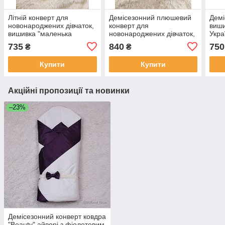
Літній конверт для
Демісезонний плюшевий
Демі
новонароджених дівчаток,
конверт для
виш
вишивка "маленька
новонароджених дівчаток,
Укра
Українка"
вишивка "маленька
ново
735
840
750
₴
₴
Українка"
бав
Купити
Купити
Акційні пропозиції та новинки
–23%
Демісезонний конверт ковдра
"Beauty" айворі з фіолетовим