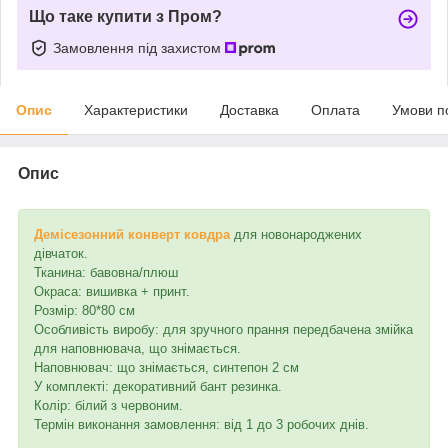
Що таке купити з Пром?
Замовлення під захистом
Опис
Характеристики
Доставка
Оплата
Умови п
Опис
Демісезонний
конверт ковдра
для новонароджених
дівчаток.
Тканина: бавовна/плюш
Окраса: вишивка + принт.
Розмір: 80*80 см
Особливість виробу: для зручного прання передбачена змійка
для наповнювача, що знімається.
Наповнювач: що знімається, синтепон 2 см
У комплекті: декоративний бант резинка.
Колір: білий з червоним.
Термін виконання замовлення: від 1 до 3 робочих днів.