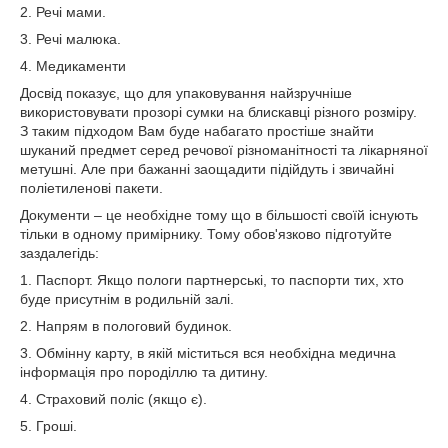
2. Речі мами.
3. Речі малюка.
4. Медикаменти
Досвід показує, що для упаковування найзручніше
використовувати прозорі сумки на блискавці різного розміру.
З таким підходом Вам буде набагато простіше знайти
шуканий предмет серед речової різноманітності та лікарняної
метушні. Але при бажанні заощадити підійдуть і звичайні
поліетиленові пакети.
Документи – це необхідне тому що в більшості своїй існують
тільки в одному примірнику. Тому обов'язково підготуйте
заздалегідь:
1. Паспорт. Якщо пологи партнерські, то паспорти тих, хто
буде присутнім в родильній залі.
2. Напрям в пологовий будинок.
3. Обмінну карту, в якій міститься вся необхідна медична
інформація про породіллю та дитину.
4. Страховий поліс (якщо є).
5. Гроші.