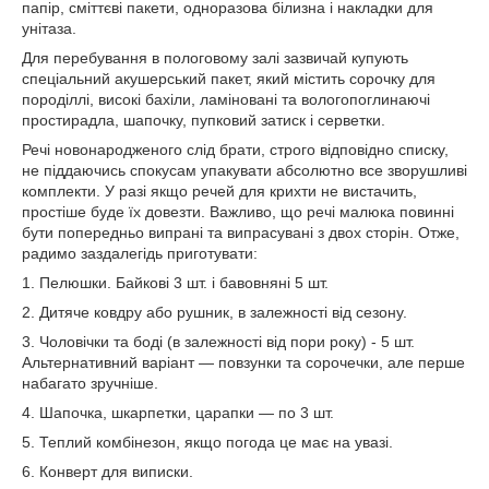
папір, сміттєві пакети, одноразова білизна і накладки для
унітаза.
Для перебування в пологовому залі зазвичай купують
спеціальний акушерський пакет, який містить сорочку для
породіллі, високі бахіли, ламіновані та вологопоглинаючі
простирадла, шапочку, пупковий затиск і серветки.
Речі новонародженого слід брати, строго відповідно списку,
не піддаючись спокусам упакувати абсолютно все зворушливі
комплекти. У разі якщо речей для крихти не вистачить,
простіше буде їх довезти. Важливо, що речі малюка повинні
бути попередньо випрані та випрасувані з двох сторін. Отже,
радимо заздалегідь приготувати:
1. Пелюшки. Байкові 3 шт. і бавовняні 5 шт.
2. Дитяче ковдру або рушник, в залежності від сезону.
3. Чоловічки та боді (в залежності від пори року) - 5 шт.
Альтернативний варіант — повзунки та сорочечки, але перше
набагато зручніше.
4. Шапочка, шкарпетки, царапки — по 3 шт.
5. Теплий комбінезон, якщо погода це має на увазі.
6. Конверт для виписки.