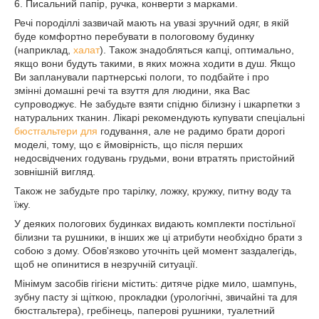
6. Писальний папір, ручка, конверти з марками.
Речі породіллі зазвичай мають на увазі зручний одяг, в якій
буде комфортно перебувати в пологовому будинку
(наприклад,
халат
). Також знадобляться капці, оптимально,
якщо вони будуть такими, в яких можна ходити в душ. Якщо
Ви запланували партнерські пологи, то подбайте і про
змінні домашні речі та взуття для людини, яка Вас
супроводжує. Не забудьте взяти спідню білизну і шкарпетки з
натуральних тканин. Лікарі рекомендують купувати спеціальні
бюстгальтери для
годування, але не радимо брати дорогі
моделі, тому, що є ймовірність, що після перших
недосвідчених годувань грудьми, вони втратять пристойний
зовнішній вигляд.
Також не забудьте про тарілку, ложку, кружку, питну воду та
їжу.
У деяких пологових будинках видають комплекти постільної
білизни та рушники, в інших же ці атрибути необхідно брати з
собою з дому. Обов'язково уточніть цей момент заздалегідь,
щоб не опинитися в незручній ситуації.
Мінімум засобів гігієни містить: дитяче рідке мило, шампунь,
зубну пасту зі щіткою, прокладки (урологічні, звичайні та для
бюстгальтера), гребінець, паперові рушники, туалетний