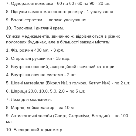
7. Одноразові пелюшки - 60 на 60 і 60 на 90 - 20 шт.
8. Підгузки самого маленького розміру - 1 упакування.
9. Вологі серветки — велике упакування.
10. Присипка і дитячий крем.
Списки медикаментів, звичайно ж, відрізняються в різних
пологових будинках, але в більшості завжди містять:
1. Фіз. розчин 400 мл. - 3 фл.
2. Стерильні рукавички - 15 пар.
3. Внутрішньовенний, аспіраційний і сечовий катетери.
4. Внутрішньовенна система - 2 шт.
5. Шовні матеріали (Вікрил №1 з голкою, Кетгут №4) - по 2 шт.
6. Шприци 20,0, 10,0, 5,0, 2,0 – по 5 шт.
7. Леза для скальпеля.
8. Марля, лейкопластир – за 10 м.
9. Антисептичні засоби (Спирт, Стериліум, Бетадин) – по 100
мл.
10. Електронний термометр.