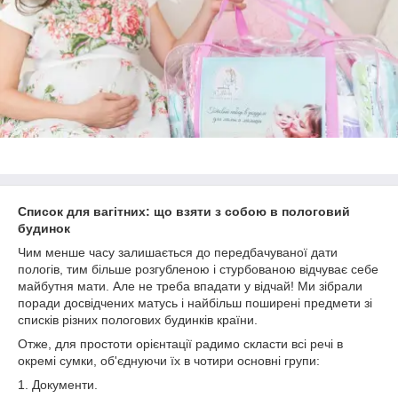
Список для вагітних: що взяти з собою в пологовий
будинок
Чим менше часу залишається до передбачуваної дати
пологів, тим більше розгубленою і стурбованою відчуває себе
майбутня мати. Але не треба впадати у відчай! Ми зібрали
поради досвідчених матусь і найбільш поширені предмети зі
списків різних пологових будинків країни.
Отже, для простоти орієнтації радимо скласти всі речі в
окремі сумки, об'єднуючи їх в чотири основні групи:
1. Документи.